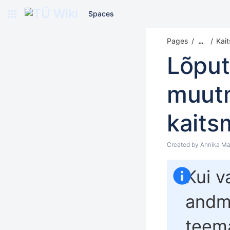
Spaces
Pages
Kait
…
Lõput
muut
kaits
Created by
Annika Ma
Kui v
andm
teem