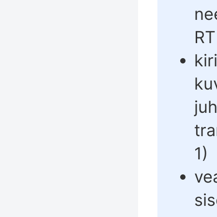
ne
RT
kir
ku
ju
tra
1
)
ve
si