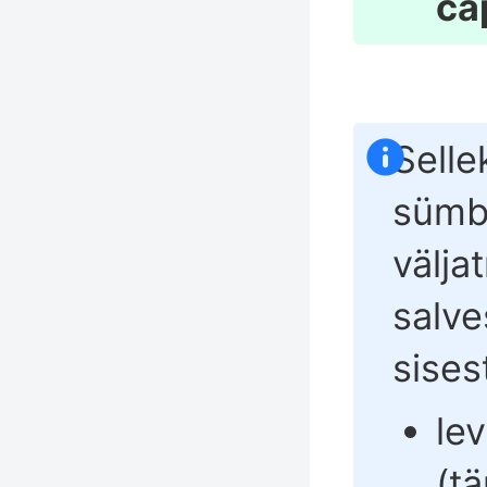
ca
Selle
sümb
välja
salve
sises
le
(t