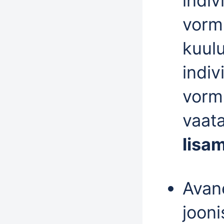
indiv
vormi
kuul
indiv
vormi
vaat
lisa
Avan
jooni