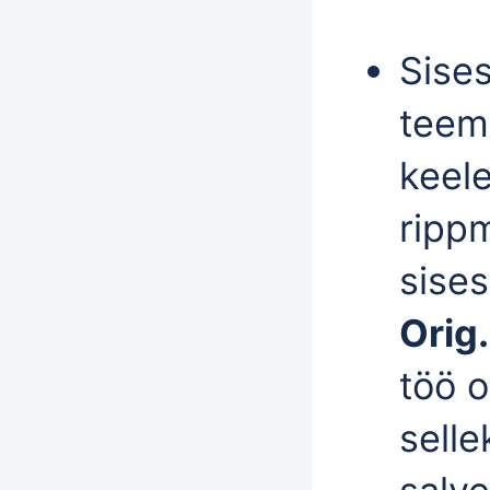
Sises
teema
keele
ripp
sises
Orig.
töö o
selle