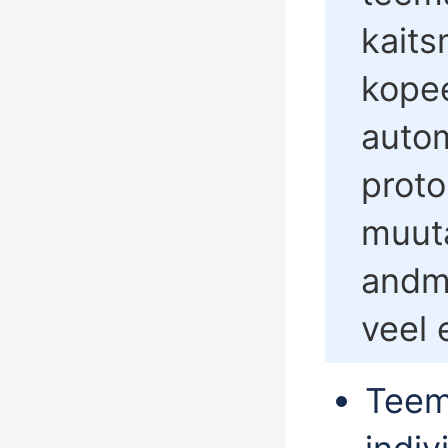
kaits
kope
autom
proto
muuta
andm
veel 
Teem