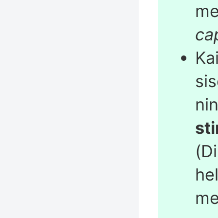
me
ca
Ka
si
nin
st
(D
he
me