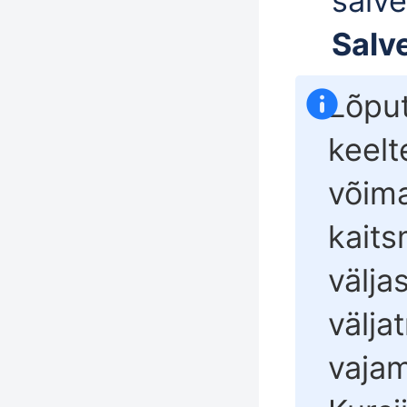
salv
Salv
Lõput
keelt
võima
kaits
välja
välja
vajam