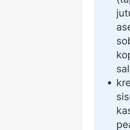
ju
as
so
ko
sa
kr
si
ka
pea