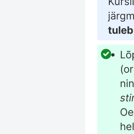
Kursi
järgm
tuleb
Lõ
(or
nin
st
Oe
he