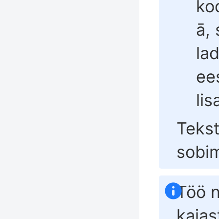
ko
ā, 
la
ees
li
Tekst
sobim
Töö n
kajas