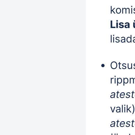
komi
Lisa 
lisad
Otsu
rippm
atest
valik
ates