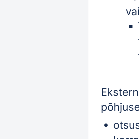
va
Ekstern
põhjuse
otsu