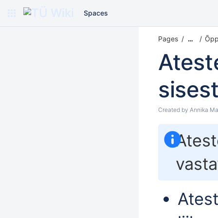
Spaces
Pages
Õpp
…
Atest
sises
Created by
Annika Ma
Atest
vast
Ates