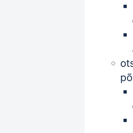
ot
põ