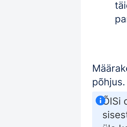
tä
pa
Määrake
põhjus.
ÕISi 
sise