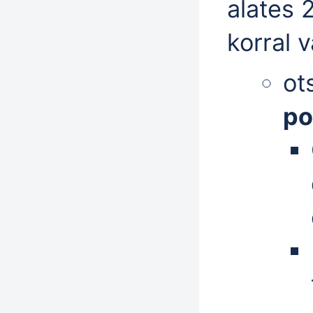
alates 
korral v
ot
po