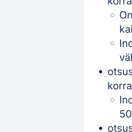
korr
On
ka
In
vä
otsu
korra
In
5
otsu