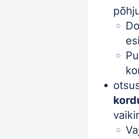
põhj
Do
es
Pu
ko
otsu
kord
vaik
Va