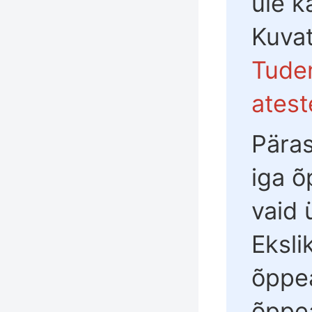
üle k
Kuva
Tuden
atest
Päras
iga õ
vaid 
Eksli
õppea
õppe