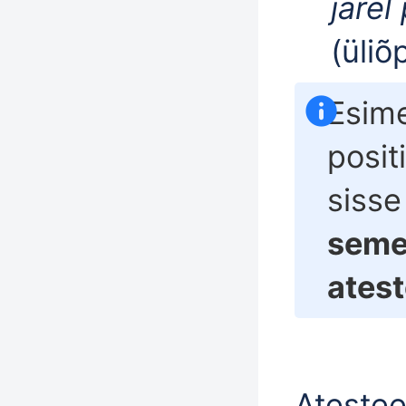
järel
(üliõp
Esime
posit
siss
semes
atest
Atestee