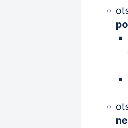
ot
po
ot
ne