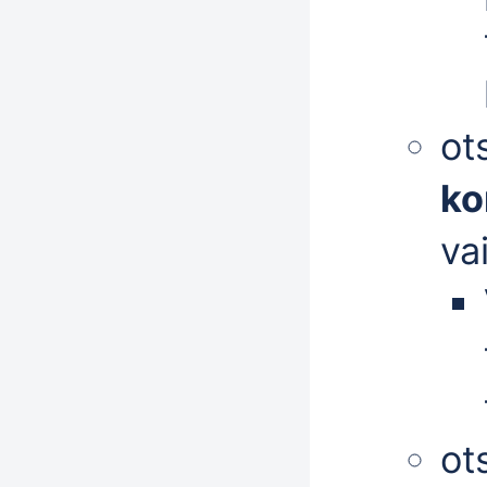
ot
ko
va
ot