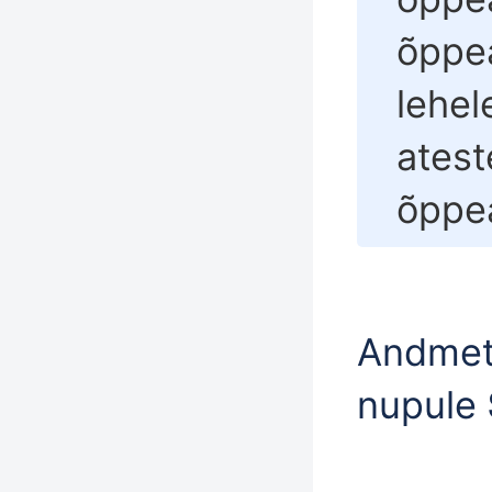
õppea
lehel
atest
õppea
Andmet
nupule