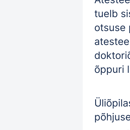
tuelb s
otsuse 
atestee
doktori
õppuri li
Üliõpila
põhjuse