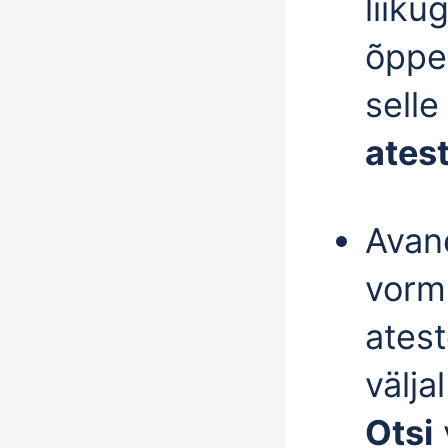
liiku
õppe
sell
ates
Avan
vorm 
atest
välja
Otsi