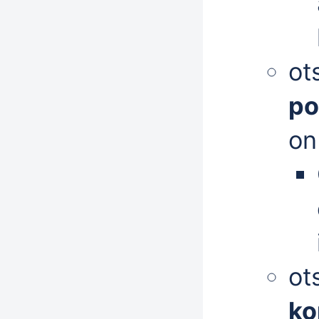
ot
po
on
ot
ko