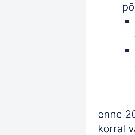
põ
enne 2
korral v