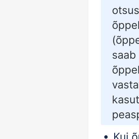
otsus
õppek
(õppe
saab
õppek
vast
kasut
peasp
Kui 