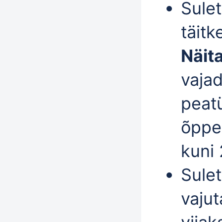
Sule
täitk
Näit
vajad
peatü
õppek
kuni 
Sule
vaju