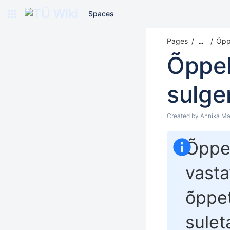
Spaces
Pages
Õpp
…
Õppe
sulge
Created by
Annika Ma
Õppe
vasta
õppe
sulet