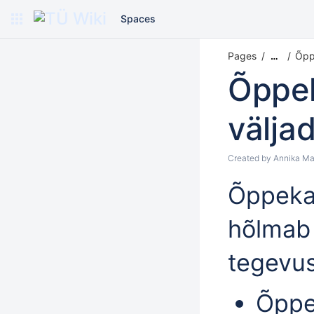
Spaces
Pages
Õpp
…
Õppe
väljad
Created by
Annika Ma
Õppeka
hõlmab 
tegevus
Õppe