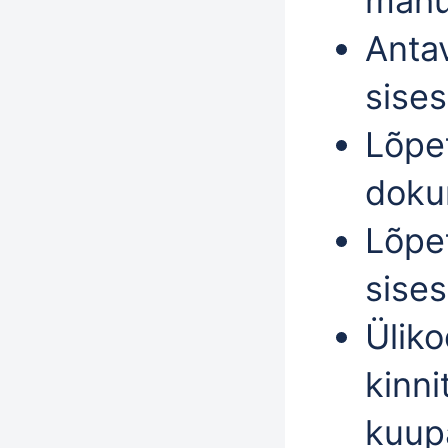
mahu
Anta
sise
Lõpet
doku
Lõpe
sise
Üliko
kinni
kuup