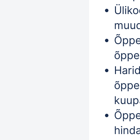
Üliko
muud
Õppe
õppe
Hari
õppe
kuup
Õppe
hind