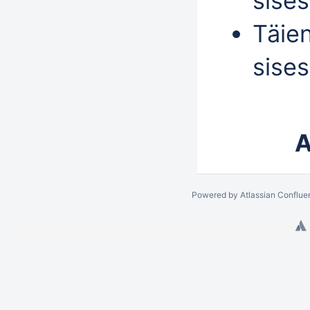
sise
Täie
sise
A
Powered by
Atlassian Conflue