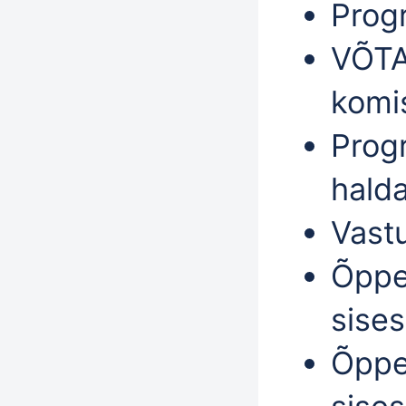
Prog
VÕTA
komis
Prog
hald
Vast
Õppe
sise
Õppe