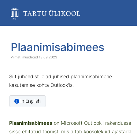
Skip
to
main
content
assistive.skiplink.to.breadcrumbs
assistive.skiplink.to.header.menu
Skip
Go
assistive.skiplink.to.action.menu
to
to
Plaanimisabimees
assistive.skiplink.to.quick.search
end
start
of
of
13.09.2023
banner
banner
Siit juhendist leiad juhised plaanimisabimehe
kasutamise kohta Outlook'is.
In English
Plaanimisabimees
on Microsoft Outlook'i rakendusse
sisse ehitatud tööriist, mis aitab koosolekuid ajastada