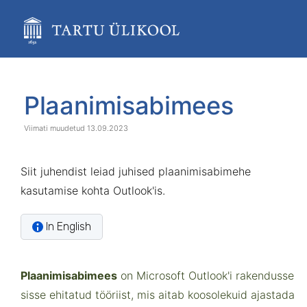
Skip
to
main
content
assistive.skiplink.to.breadcrumbs
assistive.skiplink.to.header.menu
Skip
Go
assistive.skiplink.to.action.menu
to
to
Plaanimisabimees
assistive.skiplink.to.quick.search
end
start
of
of
13.09.2023
banner
banner
Siit juhendist leiad juhised plaanimisabimehe
kasutamise kohta Outlook'is.
In English
Plaanimisabimees
on Microsoft Outlook'i rakendusse
sisse ehitatud tööriist, mis aitab koosolekuid ajastada