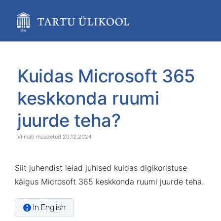
Skip
to
main
content
assistive.skiplink.to.breadcrumbs
assistive.skiplink.to.header.menu
Skip
Go
assistive.skiplink.to.action.menu
to
to
Kuidas Microsoft 365
assistive.skiplink.to.quick.search
end
start
of
of
keskkonda ruumi
banner
banner
juurde teha?
20.12.2024
Siit juhendist leiad juhised kuidas digikoristuse
käigus Microsoft 365 keskkonda ruumi juurde teha.
In English