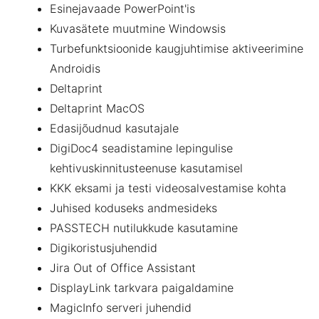
Esinejavaade PowerPoint'is
Kuvasätete muutmine Windowsis
Turbefunktsioonide kaugjuhtimise aktiveerimine
Androidis
Deltaprint
Deltaprint MacOS
Edasijõudnud kasutajale
DigiDoc4 seadistamine lepingulise
kehtivuskinnitusteenuse kasutamisel
KKK eksami ja testi videosalvestamise kohta
Juhised koduseks andmesideks
PASSTECH nutilukkude kasutamine
Digikoristusjuhendid
Jira Out of Office Assistant
DisplayLink tarkvara paigaldamine
MagicInfo serveri juhendid