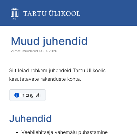
Skip
to
main
content
assistive.skiplink.to.breadcrumbs
assistive.skiplink.to.header.menu
Skip
Go
Muud juhendid
assistive.skiplink.to.action.menu
to
to
assistive.skiplink.to.quick.search
end
start
14.04.2026
of
of
banner
banner
Siit leiad rohkem juhendeid Tartu Ülikoolis
kasutatavate rakenduste kohta.
In English
Juhendid
Veebilehitseja vahemälu puhastamine