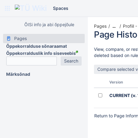
Spaces
ÕISi info ja abi õppejõule
Pages
Profiil -
…
Page Histo
Pages
Õppekorralduse sõnaraamat
View, compare, or rest
Õppekorralduslik info siseveebis
deleted based on rule
Märksõnad
Version
CURRENT
(v. 
Return to Page Infor