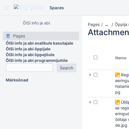
Spaces
ÕISi info ja abi
Pages
Õppija 
…
Attachmen
Pages
ÕISi info ja abi avalikule kasutajale
ÕISi info ja abi õppijale
ÕISi info ja abi õppejõule
Name
ÕISi info ja abi programmijuhile
Regi
Märksõnad
eeringu
histami
pg
Üliõ
se regi
eringud
öötaja 
de.jpg