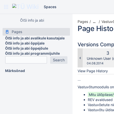
Spaces
ÕISi info ja abi
Pages
Vastuvõ
…
Page Histo
Pages
ÕISi info ja abi avalikule kasutajale
ÕISi info ja abi õppijale
Versions Com
ÕISi info ja abi õppejõule
Old
3
ÕISi info ja abi programmijuhile
Ver
changes.mady.b
Unknown User (
Saved
04.08.2014
on
Märksõnad
View Page History
...
Vastuvõtumoodulis on 
Mitu üliõpilase
REV avaldused (
Vastuvõetute ni
Vastuvõtu üldis