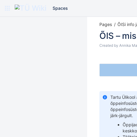
Spaces
Pages
ÕISi info 
ÕIS – mis
Created by
Annika Ma
Tartu Ülikool
õppeinfosüst
õppeinfosüst
järk-järgult.
Õppija
keskko
Töötaj