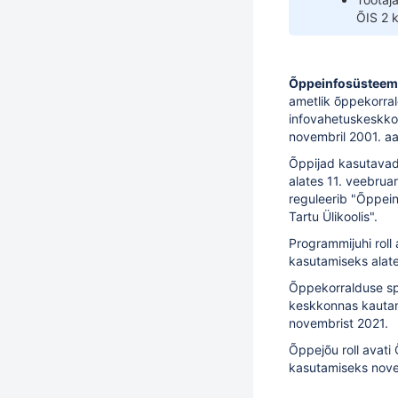
ÕIS 2 
Õppeinfosüsteem
ametlik
õppekorra
infovahetuskeskkon
novembril 2001. aa
Õppijad kasutavad
alates 11. veebrua
reguleerib "
Õppein
Tartu Ülikoolis
".
Programmijuhi roll
kasutamiseks alate
Õppekorralduse spet
keskkonnas kautam
novembrist 2021.
Õppejõu roll
avati 
kasutamiseks nove