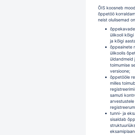
ÕIS koosneb moodu
õppetöö korraldam
neist olulisemad on
õppekavade 
ülikooli kõi
ja kõigi aast
õppeainete m
ülikoolis õp
üldandmeid 
toimumise s
versioone;
õppetööle re
milles toim
registreerim
samuti kontr
arvestustele
registreerum
tunni- ja ek
sisaldab õpp
struktuuriüks
eksamiplaan