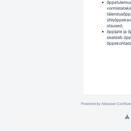
õppetulemus
vormistataks
täiendusõpp
ühisõppekav
otsused;
õppijate ja 
sisaldab õpp
õppekohtad
Powered by
Atlassian Conflue