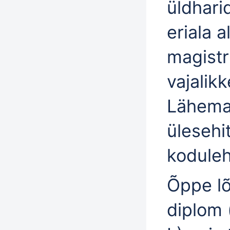
üldhari
eriala 
magistr
vajalikk
Lähema
ülesehi
koduleh
Õppe lõ
diplom 