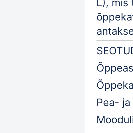
L), mis
õppekav
antakse
SEOTU
Õppea
Õppeka
Pea- ja
Mooduli