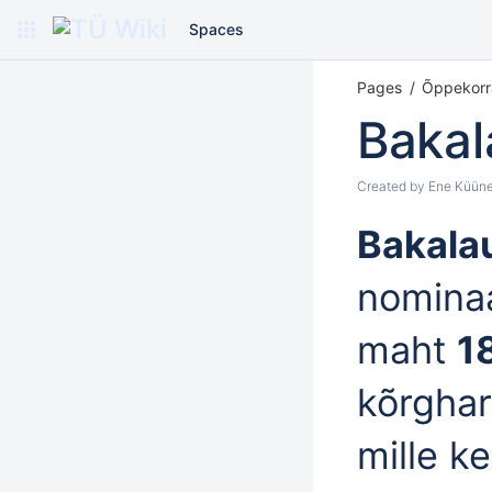
Spaces
Pages
Õppekorr
Baka
Created by
Ene Küüne
Bakala
nomina
maht
1
kõrghar
mille k