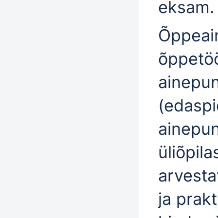
eksam.
Õppeai
õppetöö
ainepun
(edaspi
ainepun
üliõpil
arvest
ja
prakt