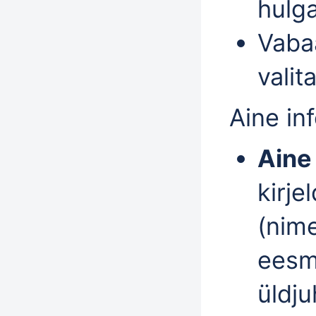
hulga
Vabaa
valit
Aine in
Aine
kirje
(nime
eesmä
üldju