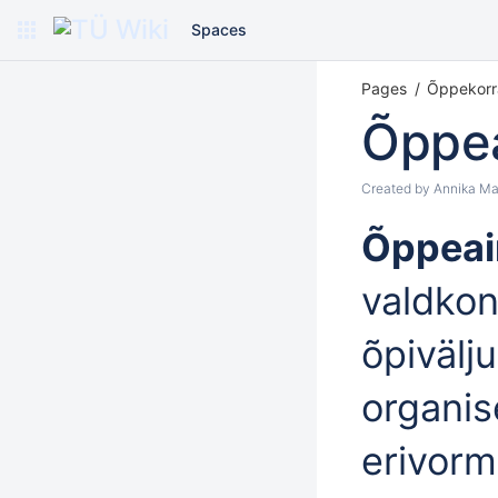
Spaces
Pages
Õppekorr
Õppe
Created by
Annika Ma
Õppeai
valdkon
õpivälj
organis
erivor