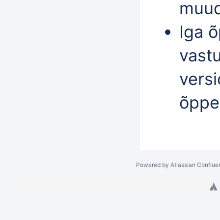
muud
Iga 
vast
versi
õppet
Powered by
Atlassian Conflue