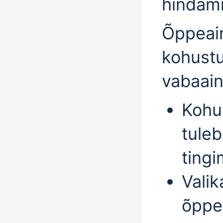
hindami
Õppeai
kohustus
vabaain
Kohu
tule
tingi
Valik
õppe