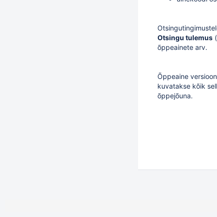
Otsingutingimuste
Otsingu tulemus
(
õppeainete arv.
Õppeaine versioon
kuvatakse kõik sel
õppejõuna.