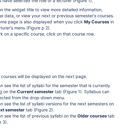
ou have selected
the role of a lecturer
(Figure 1).
on the widget title to view more detailed information,
 data, or view your next or previous semester's courses.
me page is also displayed when you click
My Courses
in
cturer's menu (Figure p 2).
k on a specific course, click on that course row.
ur courses will be displayed on the next page.
n see the list of syllabi for the semester that is currently
g on the
Current semester
tab (Figure 1).
Syllabus can
lected from the drop-down menu.
n see the list of
syllabi
versions for the next semesters on
xt semester
tab (Figure 2).
n see the list of previous syllabi on the
Older courses
tab
e 3).