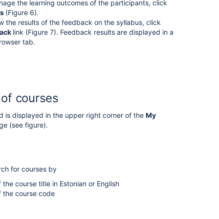
age the learning outcomes of the participants, click
es
(Figure 6).
w the results of the feedback on the syllabus, click
back
link (Figure 7).
Feedback results are displayed in a
rowser tab.
 of courses
d is
displayed in the upper right corner of the
My
e (see figure).
rch for courses
by
f the course title in Estonian or English
f the course code