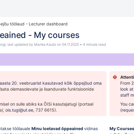
ejõu töölaud - Lecturer dashboard
eained - My courses
ongi
, last updated by
Marika Kaubi
on
04.11.2025
4 minute read
Attent
 aasta 20. veebruarist kasutavad kõik õppejõud oma
From 20
aata olemasolevate ja lisanduvate funktsioonide
look a
staff 
sel on sulle abiks ka ÕISi kasutajatugi (portaal
You ca
e/
,
ois.tugi@ut.ee
, 737 6615).
(reque
takse töölauale
Minu loetavad õppeained
vidinas
My Course