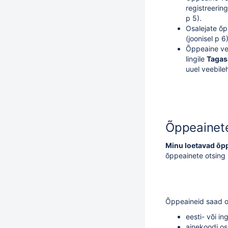
registreerin
p 5).
Osalejate õp
(joonisel p 6)
Õppeaine ver
lingile
Tagas
uuel veebileh
Õppeainete
Minu loetavad õp
õppeainete otsing (
Õppeaineid saad o
eesti- või in
ainekoodi os