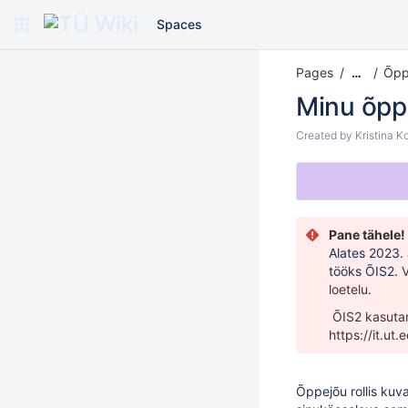
Spaces
Pages
Õpp
…
Minu õpp
Created by
Kristina K
Pane tähele!
Alates 2023.
tööks ÕIS2.
V
loetelu
.
ÕIS2 kasutami
https://it.ut.e
Õppejõu rollis
kuva