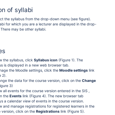
on of syllabi
ct the syllabus from the drop-down menu (see figure).
labi for which you are a lecturer are displayed in the drop-
There may be other syllabi.
ies
w the syllabus, click
Syllabus icon
(Figure 1).
The
us is displayed in a new web browser tab.
age the Moodle settings, click the
Moodle settings
link
e 2).
nge the data for the course version, click on the
Change
igure 3)
w all events for the course version entered in the SIS ,
on the
Events
link (Figure 4). The new browser tab
ys a calendar view of events in the course version.
w and manage registrations for registered learners in the
 version, click on the
Registrations
link (Figure 5).