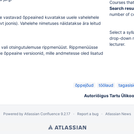
Courses that
Search resu
number of c
le vastavad õppeained kuvatakse uuele vahelehele
vt joonis). Vahelehe nimetuses näidatakse ära leitud
Select a syl
drop-down m
lecturer.
 vali otsingutulemuse rippmenüüst. Rippmenüüsse
le õppeaine versioonid, mille andmetesse oled lisatud
õppejõud
töölaud
tagasis
Autoriõigus Tartu Ülikoo
Powered by
Atlassian Confluence
9.2.17
Report a bug
Atlassian News