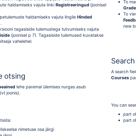
To man
gute haldamiseks vajuta linki
Registreeringud
(joonisel
Grad
To vie
petulemuste haldamiseks vajuta lingile
Hinded
Feed
.
new b
siooni tagasiside tulemustega tutvumiseks vajuta
iside
(joonisel p 7). Tagasiside tulemused kuvatakse
itseja vahelehel.
Search
A search fiel
 otsing
Courses
pag
peained
lehe paremal ülemises nurgas asub
vt joonis).
You can sea
part o
tsida:
part o
gliskeelse nimetuse osa järgi
a järgi