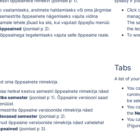
tri õppeainete nimekiri (joonisel p 1).
syllaby if y
o vaatamiseks, andmete haldamiseks või oma järgmise
Click 
 semestrite õppeainete nägemiseks vajuta vidina
manage
 Samale lehele jõuad ka siis, kui vajutad õppejõu menüü
The sa
õppeained
(joonisel p 2).
the le
õppeainega tegelemiseks vajuta selle õppeaine reale.
To wor
Tabs
A list of yo
ed oma õppeainete nimekirja.
You ca
se hetkel kestva semestri õppeainete nimekirja näed
runnin
tke semester
(joonisel p 1). Õppeaine versiooni saad
be se
enüüst.
You ca
mestrite õppeaine versioonide nimekirja näed
the
Ne
levased semester
(joonisel p 2).
You ca
ud õppeaine versioonide nimekirja näed vahelehel
(Figur
peained
(joonisel p 3).