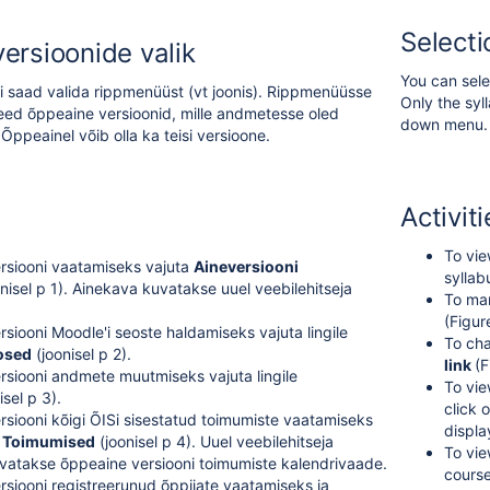
Selecti
ersioonide valik
You can sele
 saad valida rippmenüüst (vt joonis). Rippmenüüsse
Only the syl
eed õppeaine versioonid, mille andmetesse oled
down menu.
Õppeainel võib olla ka teisi versioone.
Activit
To vie
rsiooni vaatamiseks vajuta
Aineversiooni
syllab
nisel p 1). Ainekava kuvatakse uuel veebilehitseja
To man
(Figur
siooni Moodle'i seoste haldamiseks vajuta lingile
To cha
osed
(joonisel p 2).
link
(F
siooni andmete muutmiseks vajuta lingile
To vie
isel p 3).
click 
siooni kõigi ÕISi sisestatud toimumiste vaatamiseks
displa
e
Toimumised
(joonisel p 4). Uuel veebilehitseja
To vie
vatakse õppeaine versiooni toimumiste kalendrivaade.
course
siooni registreerunud õppijate vaatamiseks ja