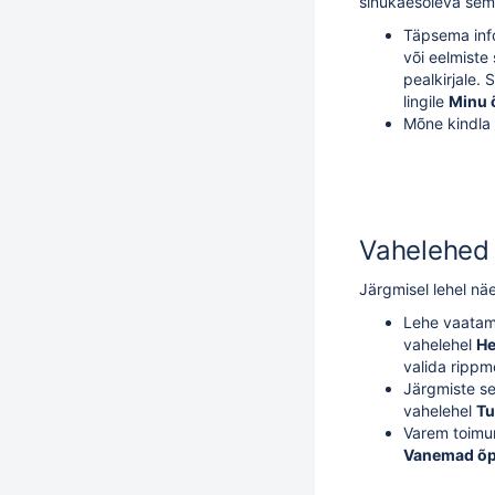
sinukäesoleva semes
Täpsema inf
või eelmiste
pealkirjale.
lingile
Minu 
Mõne kindla 
Vahelehed
Järgmisel lehel nä
Lehe vaatami
vahelehel
He
valida rippm
Järgmiste se
vahelehel
Tu
Varem toimun
Vanemad õp