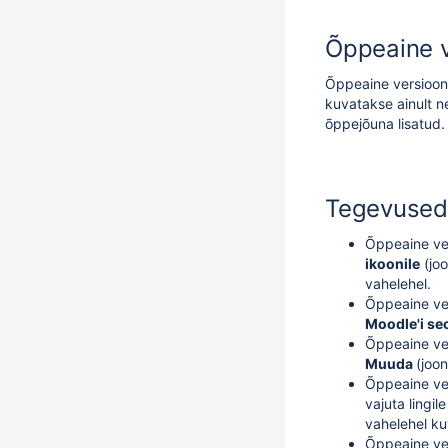
Õppeaine v
Õppeaine versiooni
kuvatakse ainult n
õppejõuna lisatud. 
Tegevused
Õppeaine ve
ikoonile
(joo
vahelehel.
Õppeaine ver
Moodle'i se
Õppeaine ver
Muuda
(joon
Õppeaine ver
vajuta lingil
vahelehel ku
Õppeaine ver