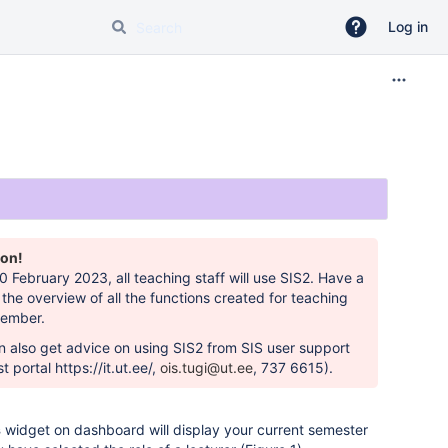
Log in
ion!
 February 2023, all teaching staff will use SIS2. Have a
t the
overview of all the functions created for teaching
member
.
n also get advice on using SIS2 from SIS user support
st portal
https://it.ut.ee/
,
ois.tugi@ut.ee
,
737 6615).
s
widget on dashboard will display your current semester