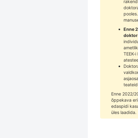
rakendu
doktora
pooles.
manuse
Enne 2
doktor
individ
ametlik
TEEK-i 
atestee
Doktor
valdkon
asjaos
teateid
Enne 2022/20
õppekava eris
edaspidi kas
üles laadida.