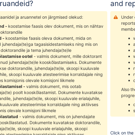
aruandeid?
and re
aanidel ja aruannetel on järgmised olekud:
Under e
reports
nd -
koostamise faasis olev dokument, mis on nähtav
member
doktorandile
d -
koostamise faasis oleva dokument, mida on
d juhendaja(te)ga tagasisidestamiseks ning mis on
doktorandile ja tema juhendaja(te)le
lastamise ootel
- valmis dokument, mille doktorant
tnud juhendaja(te)le kooskõlastamiseks. Dokumente
se doktorandile, juhendaja(te)le, skoopi kuuluvale
uhile, skoopi kuuluvale atesteerimise korraldajale ning
es komisjonis olevale komisjoni liikmele
lastamisel -
valmis dokument, mis ootab
Also th
aja(te) poolt kooskõlastamist. Dokumente kuvatakse
progre
ndile, juhendaja(te)le, skoopi kuuluvale erialajuhile,
kuuluvale atesteerimise korraldajale ning aktiivses
nis olevale komisjoni liikmele
lastatud
- valmis dokument, mis on juhendajate
kooskõlastatud. Dokumente kuvatakse doktorandile,
ja(te)le, skoopi kuuluvale erialajuhile, skoopi
Click on the 
le atesteerimise korraldajale ning aktiivses