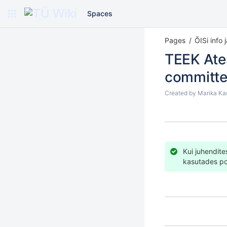
Spaces
Pages
ÕISi info 
TEEK Ates
committ
Created by
Marika Ka
Kui juhendite
kasutades
po