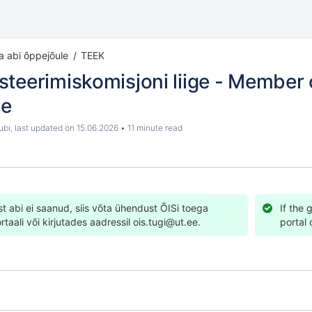
ja abi õppejõule
TEEK
teerimiskomisjoni liige - Member 
ee
ubi
, last updated on
15.06.2026
11 minute read
st abi ei saanud, siis võta ühendust ÕISi toega
If the 
rtaali
või kirjutades aadressil
ois.tugi@ut.ee
.
portal