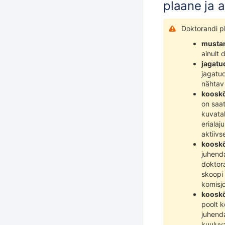
plaane ja 
Doktorandi pl
musta
ainult 
jagatu
jagatu
nähtav 
kooskõ
on saa
kuvatak
erialaj
aktiivs
kooskõ
juhend
doktora
skoopi 
komisjo
kooskõ
poolt 
juhenda
kuuluva