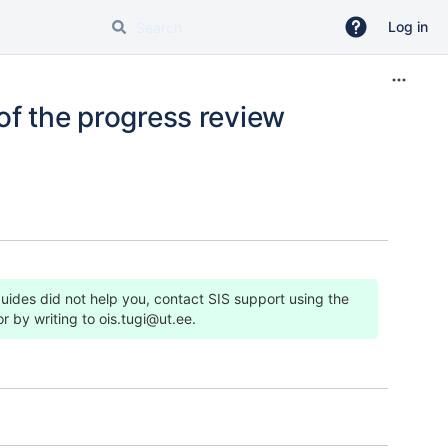
Log in
of the progress review
guides did not help you, contact SIS support using the
or by writing to
ois.tugi@ut.ee
.