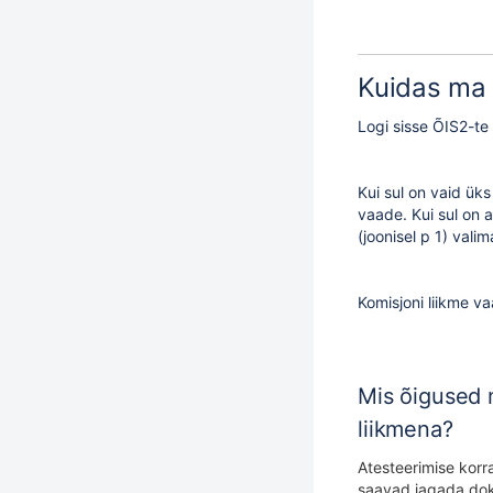
Kuidas ma
Logi sisse ÕIS2-te
Kui sul on vaid üks
vaade. Kui sul on a
(joonisel p 1) valima
Komisjoni liikme va
Mis õigused 
liikmena?
Atesteerimise korr
saavad jagada dok