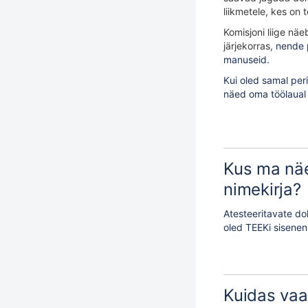
liikmetele, kes on
Komisjoni liige näe
järjekorras,
nende p
manuseid.
Kui oled samal peri
näed oma töölaual 
Kus ma näe
nimekirja?
Atesteeritavate do
oled TEEKi sisenenu
Kuidas vaa