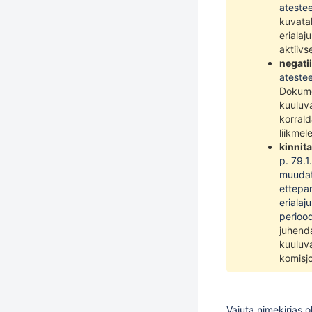
atestee
kuvatak
erialaj
aktiivs
negatii
atestee
Dokume
kuuluva
korrald
liikmel
kinnit
p. 79.1
muudatu
ettepan
erialaj
periood
juhenda
kuuluva
komisjo
Vajuta nimekirjas o