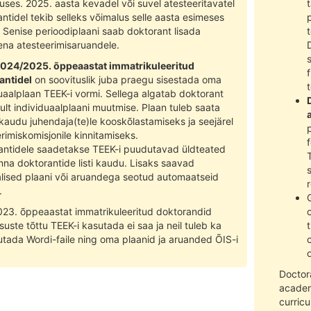
ses. 2025. aasta kevadel või suvel atesteeritavatel
ntidel tekib selleks võimalus selle aasta esimeses
 Senise perioodiplaani saab doktorant lisada
t
na atesteerimisaruandele.
024/2025. õppeaastat immatrikuleeritud
antidel
on soovituslik juba praegu sisestada oma
uaalplaan TEEK-i vormi. Sellega algatab doktorant
ult individuaalplaani muutmise. Plaan tuleb saata
kaudu juhendaja(te)le kooskõlastamiseks ja seejärel
rimiskomisjonile kinnitamiseks.
antidele saadetakse TEEK-i puudutavad üldteated
na doktorantide listi kaudu. Lisaks saavad
alised plaani või aruandega seotud automaatseid
.
23. õppeaastat immatrikuleeritud doktorandid
uste tõttu TEEK-i kasutada ei saa ja neil tuleb ka
utada Wordi-faile ning oma plaanid ja aruanded ÕIS-i
Doctor
academ
curricu