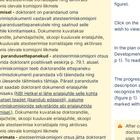
figure).
nis olevale komisjoni liikmele
amisel -
doktorant on parandanud oma
rimisdokumenti vastavalt atesteerimiskomisjoni
Click on the
d parandusettepanekutele ning saatnud selle
wish to view
uhile kinnitamiseks.
Dokumente kuvatakse
ndile, juhendaja(te)le, skoopi kuuluvale erialajuhile,
kuuluvale atesteerimise korraldajale ning aktiivses
In the plan o
nis olevale komisjoni liikmele
Development 
d parandusettepanekud -
atesteerimiskomisjoni otsus
p 1). To read
rida doktorant positiivselt eeskirja p. 79.1. alusel.
erimiskomisjon teeb doktorandile ettepaneku
erimisdokumenti parandada või täiendada ning
The progress
 ülesande täitmiseks tähtaja. Pärast paranduste
description 
st saadab doktorant dokumendi erialajuhile
recognize th
amiseks
(NB!
Hetkel ei lähe erialajuhile selle kohta
(figure p 1).
atset teadet (lisandub edaspidi), palume
marked with a
rimiskomisjonide sekretäride abi erialajuhtide
misel.)
.
Dokumente kuvatakse doktorandile,
ja(te)le, skoopi kuuluvale erialajuhile, skoopi
le atesteerimise korraldajale ning aktiivses
After 
nis olevale komisjoni liikmele
doctora
erimata -
atesteerimiskomisjoni otsus jätta doktorant
plan. I