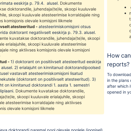
rimata eeskirja p. 79.4. alusel.
Dokumente
se doktorandile, juhendaja(te)le, skoopi kuuluvale
uhile, skoopi kuuluvale atesteerimise korraldajale ning
t
es komisjonis olevale komisjoni liikmele
vselt atesteeritud -
atesteerimiskomisjoni otsus
rida doktorant negatiivselt eeskirja p. 79.3. alusel.
a
nte kuvatakse doktorandile, juhendaja(te)le, skoopi
le erialajuhile, skoopi kuuluvale atesteerimise
ajale ning aktiivses komisjonis olevale komisjoni
How can 
e
atud -
1) doktorant on positiivselt atesteeritud eeskirja
reports?
. alusel. 2) erialajuht on kinnitanud doktorandipoolsed
sel vastavalt atesteerimiskomisjoni lisatud
To download 
ekutele (doktorant on positiivselt atesteeritud). 3)
in the plans 
uht on kinnitanud doktorandi 1. aasta 1. semestri
after which 
iplaani.
Dokumente kuvatakse doktorandile,
opened in y
ja(te)le, skoopi kuuluvale erialajuhile, skoopi
le atesteerimise korraldajale ning aktiivses
nis olevale komisjoni liikmele
leva doktorandi paremal pool olevale noolele (joonisel).