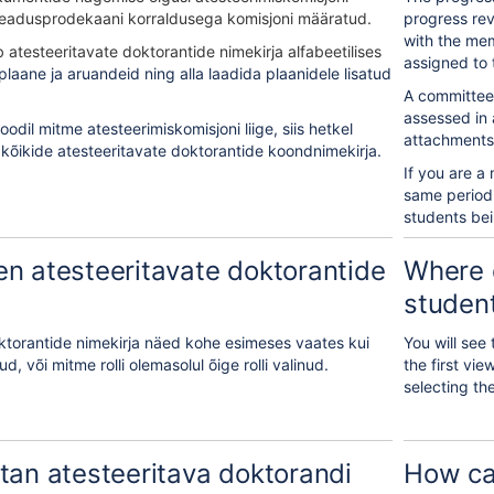
 teadusprodekaani korraldusega komisjoni määratud.
progress rev
with the me
b atesteeritavate doktorantide nimekirja alfabeetilises
assigned to 
laane ja aruandeid ning alla laadida plaanidele lisatud
A committee 
assessed in 
oodil mitme atesteerimiskomisjoni liige, siis hetkel
attachments 
kõikide atesteeritavate doktorantide koondnimekirja.
If you are a
same period, 
students be
n atesteeritavate doktorantide
Where d
student
ktorantide nimekirja näed kohe esimeses vaates kui
You will see 
d, või mitme rolli olemasolul õige rolli valinud.
the first vie
selecting the
tan atesteeritava doktorandi
How can