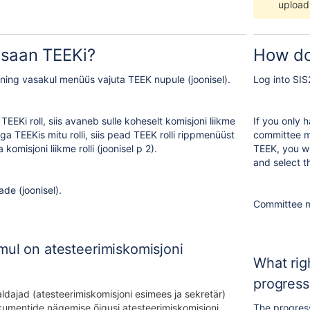
upload 
 saan TEEKi?
How do
 ning vasakul menüüs vajuta TEEK nupule (joonisel).
Log into SIS
 TEEKi roll, siis avaneb sulle koheselt komisjoni liikme
If you only 
ga TEEKis mitu rolli, siis pead TEEK rolli rippmenüüst
committee me
 komisjoni liikme rolli (joonisel p 2).
TEEK, you wi
and select t
ade (joonisel).
Committee m
mul on atesteerimiskomisjoni
What rig
progress
aldajad (atesteerimiskomisjoni esimees ja sekretär)
umentide nägemise õigusi atesteerimiskomisjoni
The progress