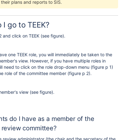
their plans and reports to SIS.
 I go to TEEK?
2 and click on TEEK (see figure).
have one TEEK role, you will immediately be taken to the
mber's view. However, if you have multiple roles in
ll need to click on the role drop-down menu (figure p 1)
he role of the committee member (figure p 2).
ember's view (see figure).
hts do I have as a member of the
 review committee?
 review administrator (the chair and the secretary of the