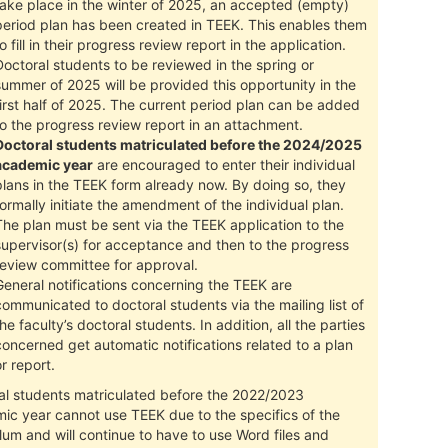
take place in the winter of 2025, an accepted (empty)
period plan has been created in TEEK. This enables them
o fill in their progress review report in the application.
Doctoral students to be reviewed in the spring or
summer of 2025 will be provided this opportunity in the
first half of 2025. The current period plan can be added
to the progress review report in an attachment.
Doctoral students matriculated before the 2024/2025
academic year
are encouraged to enter their individual
plans in the TEEK form already now. By doing so, they
formally initiate the amendment of the individual plan.
The plan must be sent via the TEEK application to the
supervisor(s) for acceptance and then to the progress
review committee for approval.
General notifications concerning the TEEK are
communicated to doctoral students via the mailing list of
the faculty’s doctoral students. In addition, all the parties
concerned get automatic notifications related to a plan
or report.
al students matriculated before the 2022/2023
ic year cannot use TEEK due to the specifics of the
lum and will continue to have to use Word files and