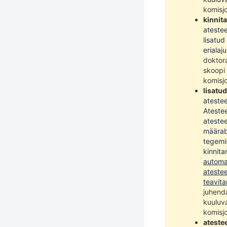
komisjo
kinnit
atestee
lisatu
erialaj
doktora
skoopi 
komisjo
lisatu
atestee
Ateste
ateste
määrab
tegemi
kinnit
automa
atestee
teavita
juhenda
kuuluva
komisjo
ateste