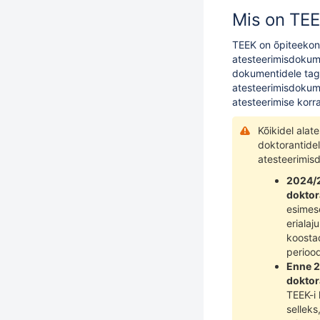
Mis on TE
TEEK on õpiteekonn
atesteerimisdokum
dokumentidele taga
atesteerimisdokume
atesteerimise korra
Kõikidel ala
doktorantide
atesteerimis
2024/2
doktor
esimese
erialaj
koostad
periood
Enne 2
doktor
TEEK-i 
selleks