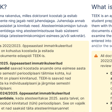
EK?
What i
a rakendus, milles doktorant koostab ja esitab
TEEK is an a
ente ning jagab neid juhendajaga. Juhendaja annab
student pre
sisidet ja kinnitab need. Atesteerimiskomisjon tutvub
them with th
ntidega ning atesteerimisotsuse lisab süsteemi
documents a
ldaja (atesteerimiskomisjoni esimees ja/või sekretär).
examine the 
entered into
tes 2022/2023. õppeaastast immatrikuleeritud
and/or the s
l on kohustus koostada ja esitada
dokumente edaspidi TEEK-is.
All do
2022/2
025. õppeaastast immatrikuleeritud
review
andid
saavad koostada aruande oma esimese aasta
 semestri perioodiplaani täitmise kohta, kui
uht on plaani kinnitanud. TEEK-is saavad nad
a ka individuaalplaani ja järgmise semestri
iplaani.
024/2025. õppeaastat immatrikuleeritud
antidele
, keda atesteeritakse 2025. aasta talvel, on
loodud kinnitatud (tühi) perioodiplaan. See on vajalik
, et nad saaksid täita atesteerimisaruannet