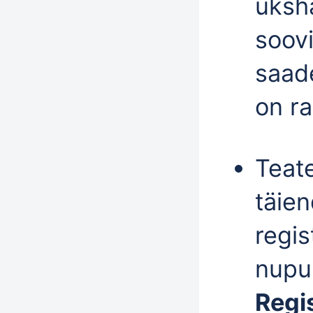
üksha
soovi
saade
on ra
Teat
täie
regis
nupu
Regi