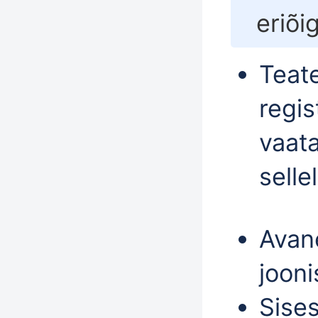
eriõi
Teate
regis
vaat
selle
Avan
jooni
Sises