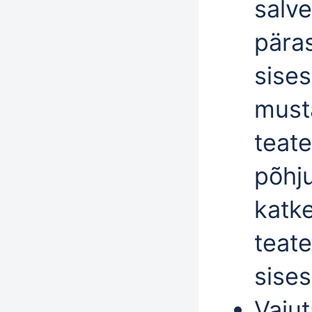
salve
päras
sises
must
teate
põhj
katke
teat
sises
Vaju