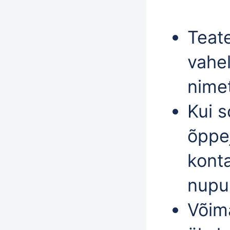
Teat
vahe
nimet
Kui s
õppe
konta
nupu
Võima