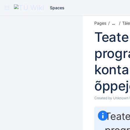
Spaces
Pages
Täi
…
Teate
progr
kontak
õppej
Created by
Unknown U
Teat