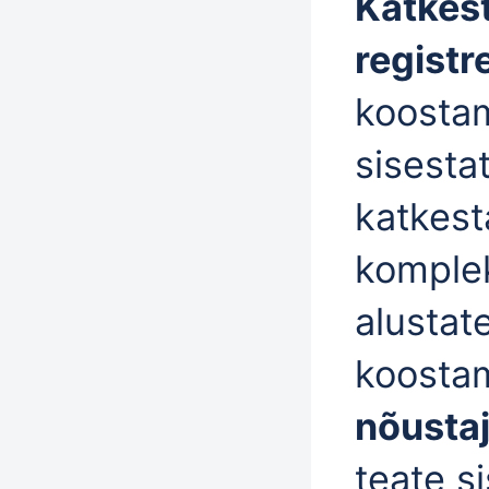
Katkes
registr
koostam
sisesta
katkest
komplek
alustat
koosta
nõustaj
teate si