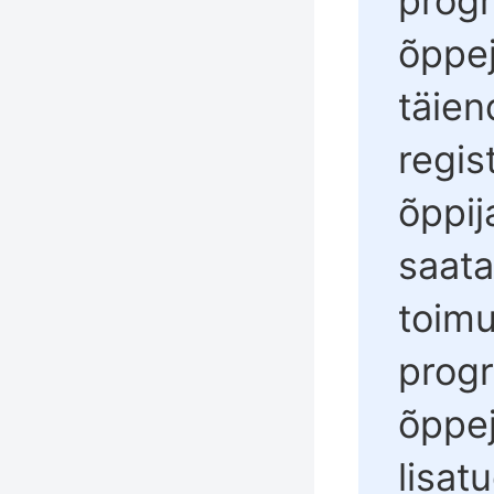
progr
õppe
täie
regis
õppij
saat
toim
progr
õppej
lisat