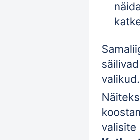
näida
katke
Samalii
säiliva
valikud.
Näiteks
koostam
valisit