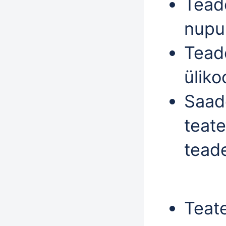
Tead
nupu
Tead
üliko
Saad
teat
tead
Teate