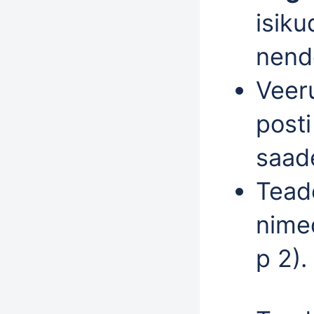
isiku
nend
Veer
posti
saad
Teade
nimed
p 2).