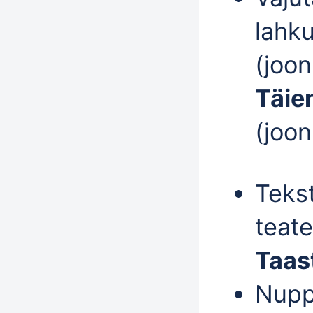
lahk
(joon
Täie
(joon
Teks
teat
Taas
Nup