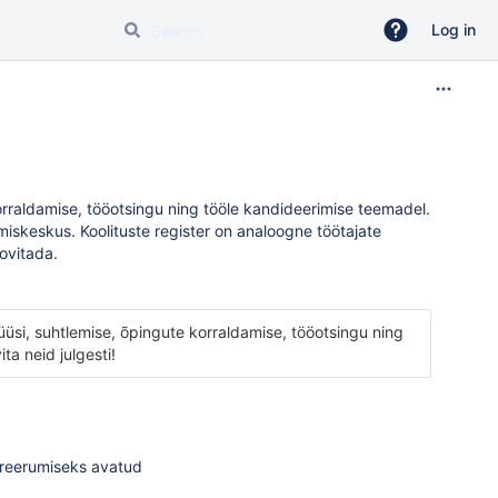
Log in
orraldamise, tööotsingu ning tööle kandideerimise teemadel.
iskeskus. Koolituste register on analoogne töötajate
oovitada.
lüüsi, suhtlemise, õpingute korraldamise, tööotsingu ning
ta neid julgesti!
streerumiseks avatud