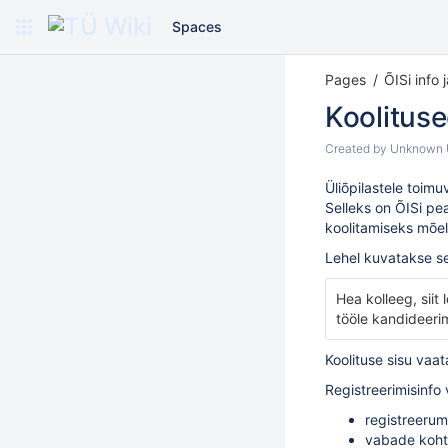
Spaces
Pages
ÕISi info 
Koolituse
Created by
Unknown U
Üliõpilastele toim
Selleks on ÕISi pe
koolitamiseks mõel
Lehel kuvatakse se
Hea kolleeg, siit
tööle kandideerim
Koolituse sisu vaa
Registreerimisinfo
registreerum
vabade kohta