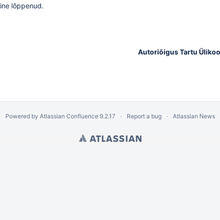
ine lõppenud.
Autoriõigus Tartu Ülikoo
Powered by
Atlassian Confluence
9.2.17
Report a bug
Atlassian News