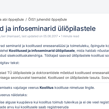
ja abi õppejõule
ÕIS1 juhendid õppejõule
d ja infoseminarid üliõpilastele
ser (mairsaar)
, last updated on
05.06.2017
1 minute read
uvad seminarid ja koolitused eneseanalüüsi ja toimetuleku, õpingute k
alehel
Koolitused ja infoseminarid üliõpilasele
, mida haldab nõustam
dud sisekoolituskalendriga. Töötajad saavad üliõpilastele koolitusi s
lgitav tekst:
 leiad TÜ üliõpilastele ja doktorantidele mõeldud koolitused eneseana
isega seonduvatel teemadel. Koolitused on üliõpilastele tasuta. Soovi
tamiseks vajutage veerus
Koolitus
koolituse nimetuse lingile.
 veerus näidataks:
ise alguse kuupäeva kui koolitus toimub tulevikus ja ei ole veel regi
de arvu kui koolitusele saab registreeruda