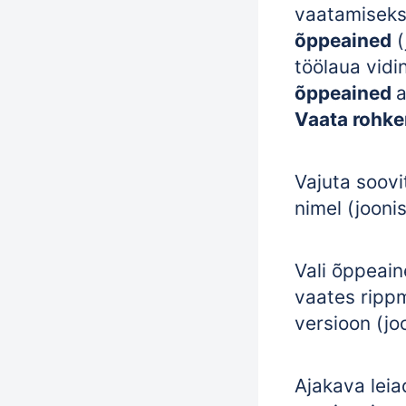
vaatamiseks
õppeained
(
töölaua vidi
õppeained
a
Vaata rohk
Vajuta soov
nimel (joonis
Vali õppeain
vaates ripp
versioon (jo
Ajakava lei