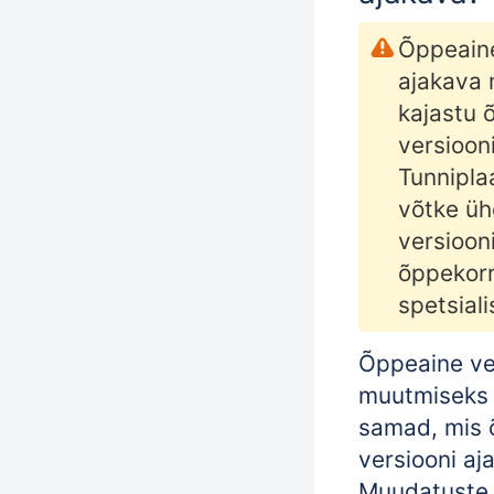
Õppeaine
ajakava 
kajastu 
versiooni
Tunnipla
võtke üh
versioon
õppekor
spetsiali
Õppeaine ve
muutmiseks
samad, mis 
versiooni aj
Muudatuste 