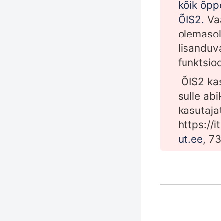
kõik õpp
ÕIS2.
Va
olemasol
lisanduv
funktsio
ÕIS2 kas
sulle abi
kasutaja
https://it
ut.ee
, 7