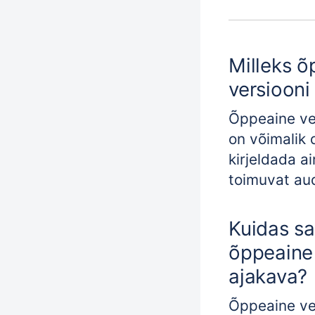
Milleks õ
versiooni
Õppeaine ve
on võimalik d
kirjeldada a
toimuvat aud
Kuidas s
õppeaine 
ajakava?
Õppeaine ve