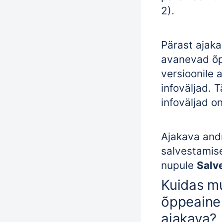
2).
Pärast ajaka
avanevad õ
versioonile 
infoväljad. 
infoväljad o
Ajakava
and
salvestamis
nupule
Salv
Kuidas m
õppeaine 
ajakava?