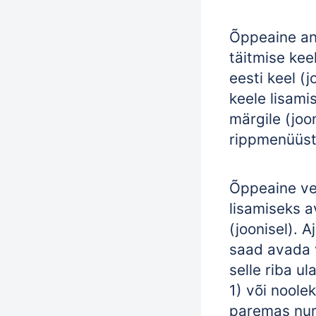
Õppeaine a
täitmise kee
eesti keel (j
keele lisami
märgile (joon
rippmenüüst
Õppeaine ve
lisamiseks a
(joonisel). 
saad avada 
selle riba ul
1) või noole
paremas nur