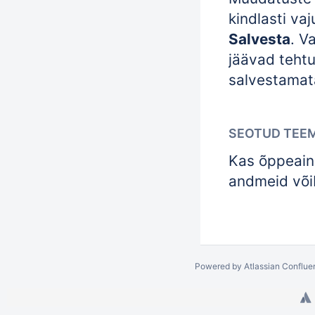
kindlasti va
Salvesta
. V
jäävad teht
salvestamat
SEOTUD TEE
Kas õppeain
andmeid või
Powered by
Atlassian Conflue