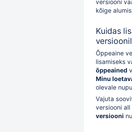
versiooni va
kõige alumis
Kuidas li
versiooni
Õppeaine ve
lisamiseks v
õppeained
v
Minu loetav
olevale nup
Vajuta soov
versiooni al
versiooni
nu