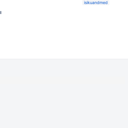
isikuandmed
l