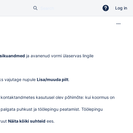
Log in
Isikuandmed
ja avanenud vormi ülaservas lingile
seks vajutage nupule
Lisa/muuda pilt
.
s kontaktandmetes kasutusel olev põhimõte: kui koormus on
palgata puhkust ja töölepingu peatamist. Töölepingu
ruut
Näita kõiki suhteid
ees.