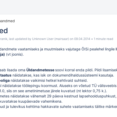
kuandmed
ed
ranik
, last updated by
Unknown User (mairsaar)
on
09.04.2014
1 minute read
ldandmete vaatamiseks ja muutmiseks vajutage ÕISi pealehel lingile
ja)
(vt joonis).
saab lisada oma
Üldandmetesse
soovi korral enda pildi. Pildi lisami
staatus
näidatakse, kas isik on dokumendihaldussüsteemi kasutaja.
ooliga
näidatakse vaikimisi hetkel kehtivaid suhteid.
l näidatakse töölepingu koormust. Aluseks on võetud TÜ välisveebi
.0, siis on see ametinimetuse järele kuvatud (nt lektor 0,75 k.).
metes näidatakse vähemalt 29 päeva kestnud lapsehoolduspuhkust, 
kuvatakse kuupäevade vahemikena.
ud ja tulevikus kehtima hakkavate suhete vaatamiseks täitke märke