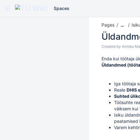
Spaces
Pages
Isi
…
Üldandm
Created by
Annika Ma
Enda kui töötaja ü
Üldandmed (tööta
Iga töötaja 
Reale
DHIS 
Suhted ülik
Töösuhte rea
väiksem kui 1
Isiku üldand
peatamised 
Varem kehtin