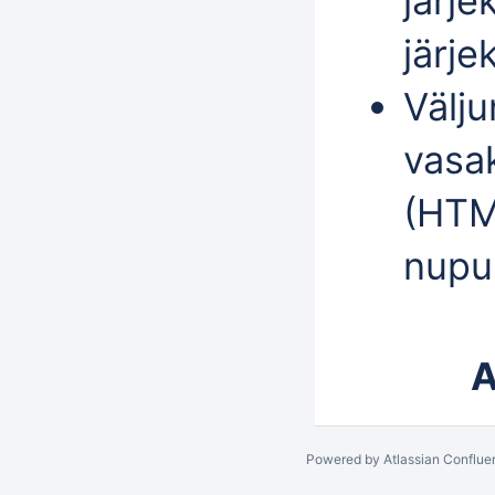
järje
järje
Välj
vasak
(HTM
nupu
A
Powered by
Atlassian Conflue