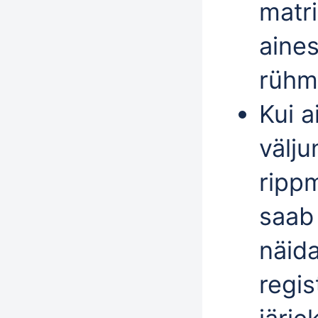
matri
aines
rühma
Kui a
välju
ripp
saab 
näida
regis