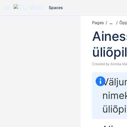
Spaces
Pages
Õppe
…
Aines
üliõp
Created by
Annika Ma
Välju
nimek
üliõpi