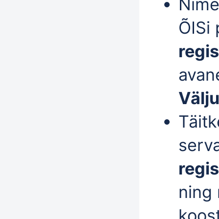
Nime
ÕISi 
regi
avan
Välj
Täit
serv
regi
ning
koost