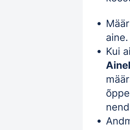
Määr
aine.
Kui a
Aine
määr
õppe
nend
Andm