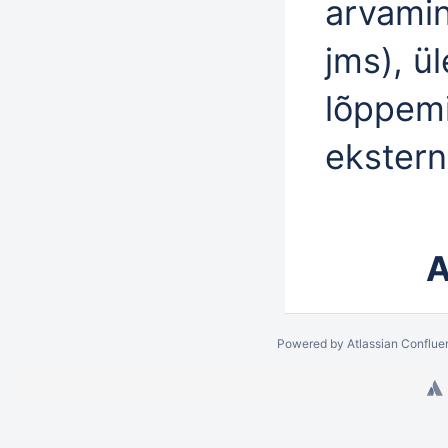
arvamin
jms), ü
lõppemi
ekstern
A
Powered by
Atlassian Conflue