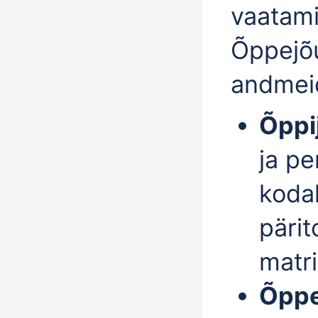
vaatami
Õppejõu
andmei
Õppi
ja pe
koda
pärit
matri
Õpp