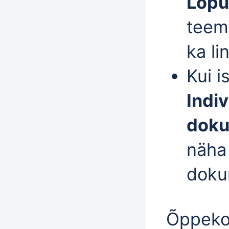
Lõpu
teema
ka li
Kui i
Indiv
dok
näha
doku
Õppek