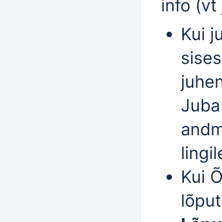
info (vt
Kui 
sises
juhe
Juba
andm
lingi
Kui 
lõput