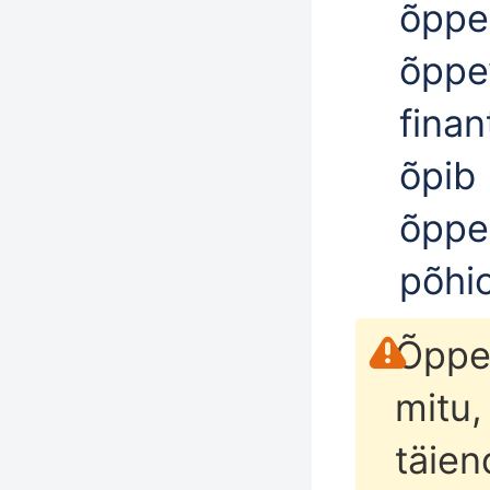
õppea
õppe
finan
õpib 
õppe
põhi
Õppek
mitu,
täie