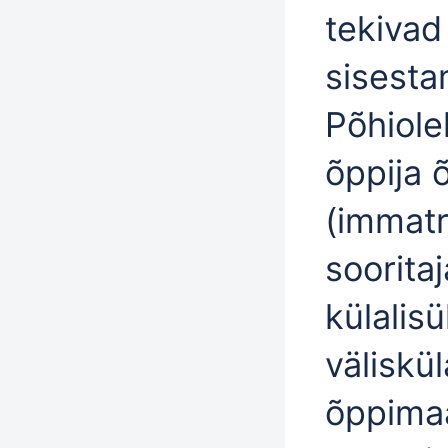
tekivad
sisestam
Põhiole
õppija 
(immatr
soorita
külalisü
väliskül
õppima