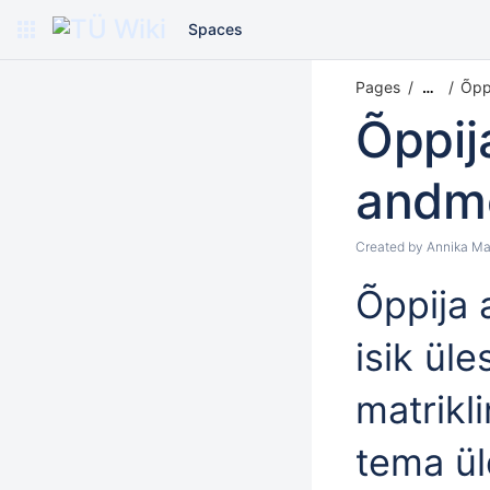
Spaces
Pages
Õpp
…
Õppij
andm
Created by
Annika Ma
Õppija
isik üle
matrikl
tema ü