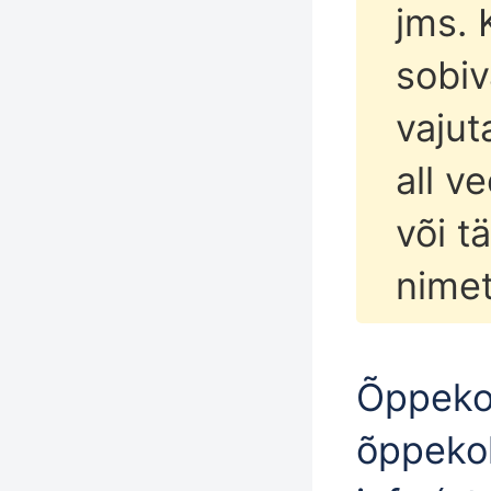
jms. 
sobi
vajut
all v
või 
nimet
Õppeko
õppekoh