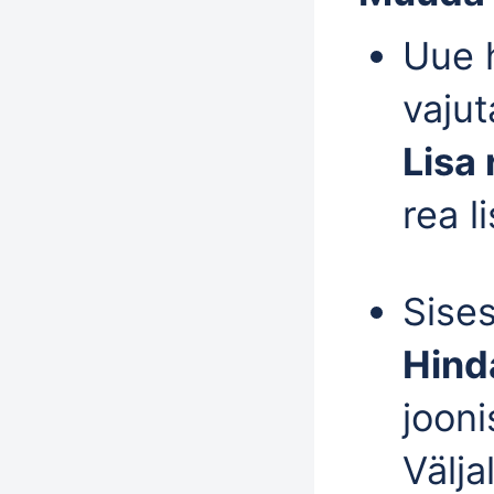
Uue 
vaju
Lisa 
rea l
Sise
Hind
joon
Välja