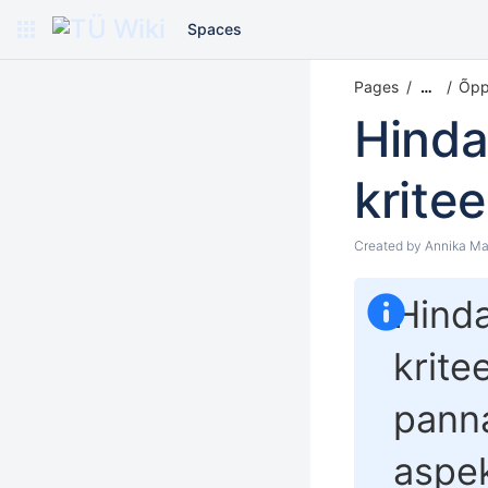
Spaces
Pages
Õppe
…
Hinda
krite
Created by
Annika Ma
Hinda
krite
panna
aspek