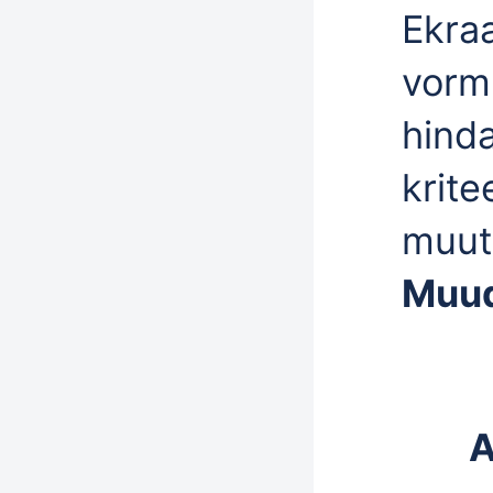
Ekra
vorm
hind
krit
muut
Muud
A