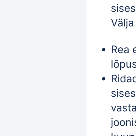
sises
Välj
Rea 
lõpu
Rida
sise
vasta
jooni