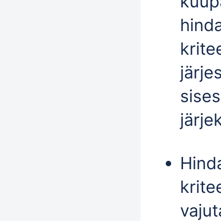
kuup
hind
krite
järje
sises
järje
Hind
krite
vaju