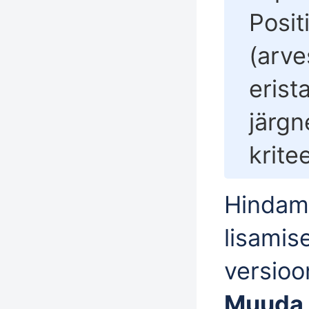
Posit
(arve
erist
järgn
krite
Hindami
lisamis
versioo
Muuda 