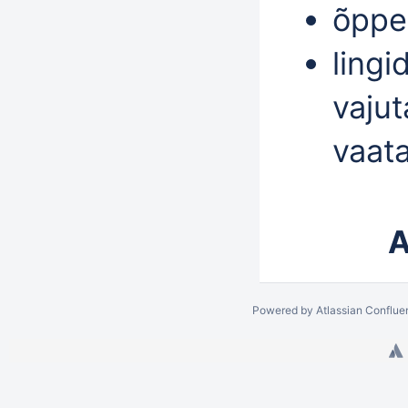
õppe
lingi
vaju
vaat
A
Powered by
Atlassian Conflue