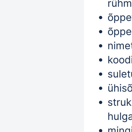
rühma
õppev
õppek
nimet
koodi
sule
ühis
stru
hulg
ming