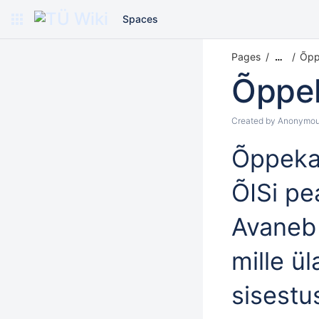
Spaces
Pages
Õpp
…
Õppek
Created by
Anonymo
Õppeka
ÕISi pe
Avaneb 
mille ü
sisestu