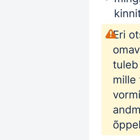
kinni
Eri o
omav
tuleb
mille
vormi
andme
õppek