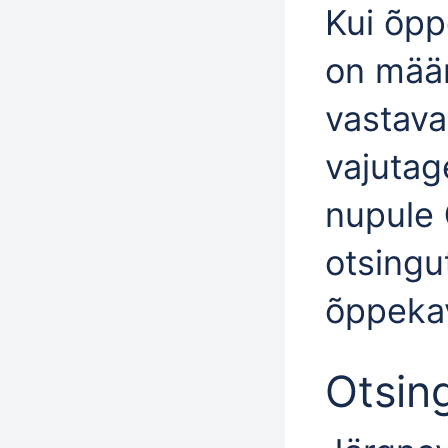
Kui õp
on määr
vastava
vajutag
nupule
otsingu
õppekav
Otsin