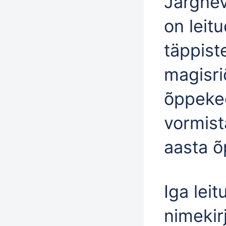
Järgnev
on leitu
täppist
magisri
õppekee
vormis
aasta õ
Iga lei
nimekir