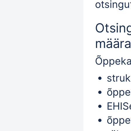
otsing
Otsin
määra
Õppekav
struk
õppe
EHIS
õppe