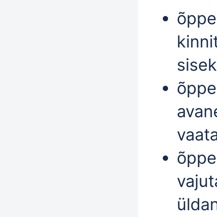
õppek
kinni
sisek
õppek
ava
vaat
õppek
vaju
ülda