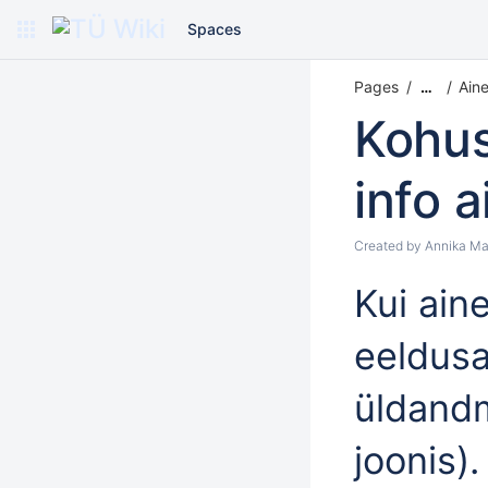
Spaces
Pages
Ain
…
Kohus
info 
Created by
Annika Ma
Kui ain
eeldusa
üldandm
joonis)