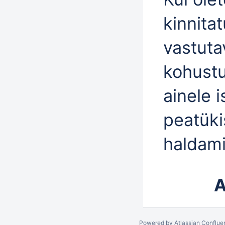
kinnita
vastuta
kohustu
ainele i
peatüki
haldam
A
Powered by
Atlassian Conflue