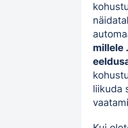
kohustu
näidata
automaa
millele
eeldus
kohustu
liikuda
vaatami
Kui ole