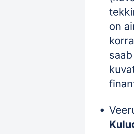
tekki
on ai
korra
saab
kuvat
finan
Veer
Kul