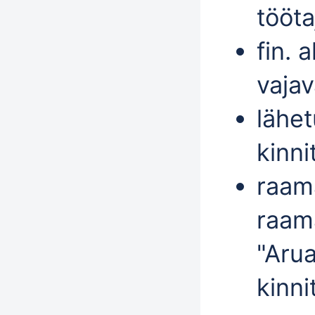
tööta
fin. 
vaja
lähet
kinni
raam
raama
"
Arua
kinni