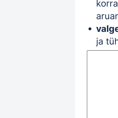
korra
arua
valg
ja tü