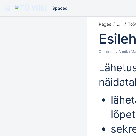
Spaces
Pages
Töö
…
Esileh
Created by
Annika Ma
Lähetus
näidata
lähet
lõpe
sekre