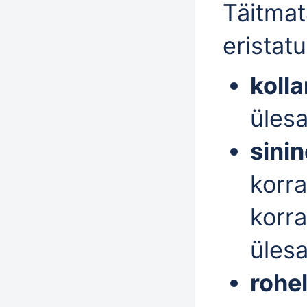
Täitmat
eristatu
koll
üles
sinin
korra
korr
üles
rohe