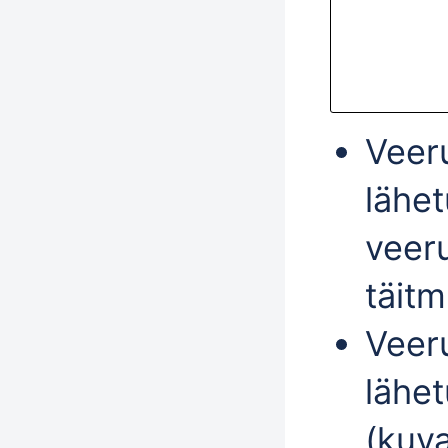
Veer
lähe
veer
täitm
Veer
lähet
(kuva