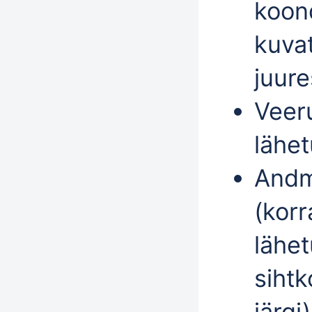
koon
kuva
juure
Veer
lähe
Andm
(kor
lähet
sihtk
järgi