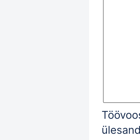
Töövoos
ülesan