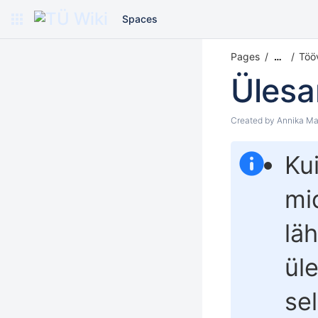
Spaces
Pages
Töö
…
Üles
Created by
Annika Ma
Ku
mi
läh
ül
se