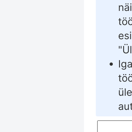
nä
tö
esi
"
Ü
Ig
töö
ül
au