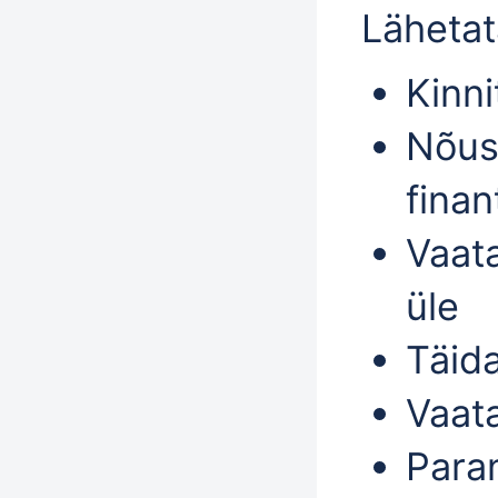
Lähetat
Kinn
Nõus
fina
Vaat
üle
Täid
Vaat
Para