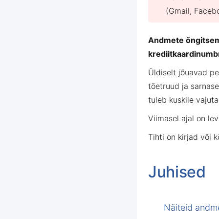
(Gmail, Facebo
Andmete õngitse
krediitkaardinumbr
Üldiselt jõuavad pe
tõetruud ja sarnase
tuleb kuskile vajut
Viimasel ajal on l
Tihti on kirjad või
Juhised
Näiteid andme