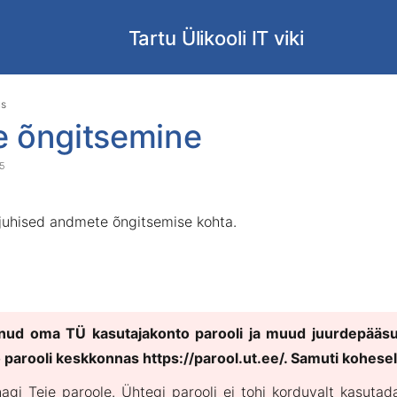
Tartu Ülikooli IT viki
Skip
Go
us
to
to
 õngitsemine
end
start
of
of
25
banner
banner
d juhised andmete õngitsemise kohta.
dnud oma TÜ kasutajakonto parooli ja muud juurdepääs
o parooli keskkonnas
https://parool.ut.ee/
. Samuti kohesel
agi Teie paroole. Ühtegi parooli ei tohi korduvalt kasutad