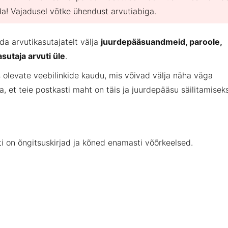
da! Vajadusel võtke ühendust arvutiabiga.
da arvutikasutajatelt välja
juurdepääsuandmeid, paroole,
sutaja arvuti üle
.
s olevate veebilinkide kaudu, mis võivad välja näha väga
, et teie postkasti maht on täis ja juurdepääsu säilitamisek
ti on õngitsuskirjad ja kõned enamasti võõrkeelsed.