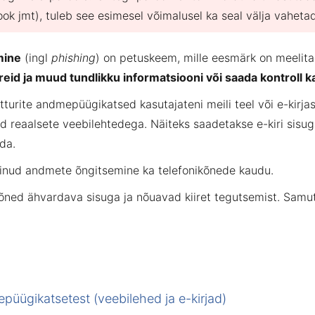
ok jmt), tuleb see esimesel võimalusel ka seal välja vaheta
mine
(ingl
phishing
) on petuskeem, mille eesmärk on meelita
eid ja muud tundlikku informatsiooni või saada kontroll ka
tturite andmepüügikatsed kasutajateni meili teel või e-kirja
d reaalsete veebilehtedega. Näiteks saadetakse e-kiri sisuga
ada.
evinud andmete õngitsemine ka telefonikõnede kaudu.
 kõned ähvardava sisuga ja nõuavad kiiret tegutsemist. Samu
püügikatsetest (veebilehed ja e-kirjad)