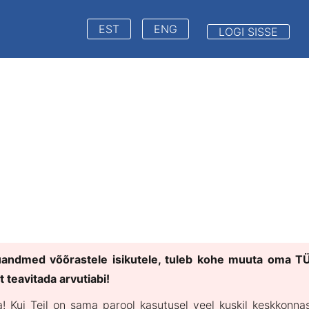
EST
ENG
LOGI SISSE
uandmed võõrastele isikutele, tuleb kohe muuta oma T
t teavitada arvutiabi!
a! Kui Teil on sama parool kasutusel veel kuskil keskkonna