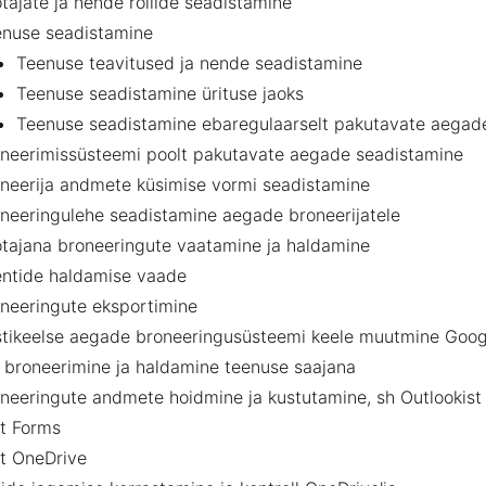
tajate ja nende rollide seadistamine
nuse seadistamine
Teenuse teavitused ja nende seadistamine
Teenuse seadistamine ürituse jaoks
Teenuse seadistamine ebaregulaarselt pakutavate aegade
neerimissüsteemi poolt pakutavate aegade seadistamine
neerija andmete küsimise vormi seadistamine
neeringulehe seadistamine aegade broneerijatele
tajana broneeringute vaatamine ja haldamine
entide haldamise vaade
neeringute eksportimine
tikeelse aegade broneeringusüsteemi keele muutmine Google
 broneerimine ja haldamine teenuse saajana
neeringute andmete hoidmine ja kustutamine, sh Outlookist
t Forms
t OneDrive