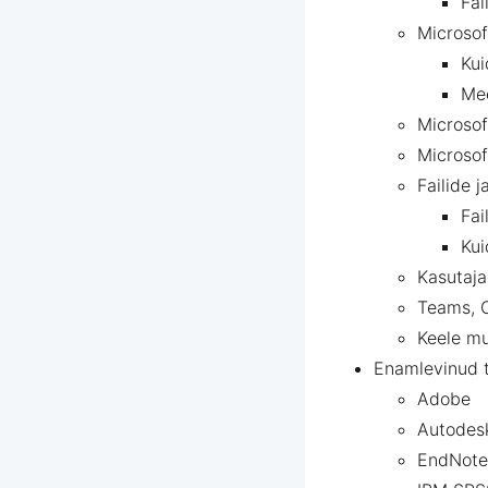
Fai
Microsof
Kui
Mee
Microsof
Microso
Failide 
Fai
Kui
Kasutaja
Teams, O
Keele mu
Enamlevinud 
Adobe
Autodes
EndNote