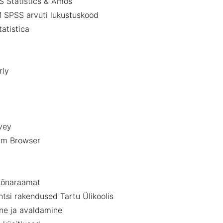
 Statistics & Amos
 SPSS arvuti lukustuskood
atistica
d
ly
vey
am Browser
sõnaraamat
tsi rakendused Tartu Ülikoolis
ine ja avaldamine