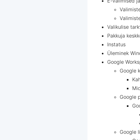
E-valimised ja
Valimist
Valimist
Valikulise ta
Pakkuja kesk
Instatus
Üleminek Win
Google Works
Google k
Kah
Mid
Google 
Goo
Google l