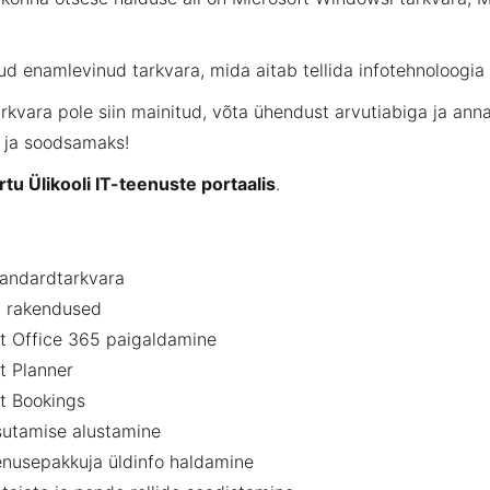
etud enamlevinud tarkvara, mida aitab tellida infotehnoloogia
arkvara pole siin mainitud, võta ühendust
arvutiabi
ga ja ann
 ja soodsamaks!
rtu Ülikooli IT-teenuste portaalis
.
tandardtarkvara
5 rakendused
t Office 365 paigaldamine
t Planner
t Bookings
utamise alustamine
nusepakkuja üldinfo haldamine