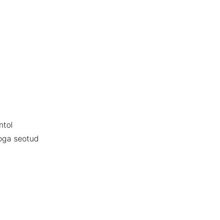
ntol
toga seotud