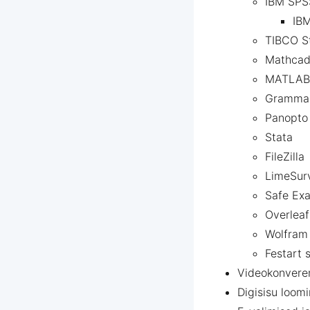
IBM SPSS
IBM
TIBCO St
Mathca
MATLAB
Grammar
Panopto
Stata
FileZilla
LimeSur
Safe Ex
Overleaf
Wolfram
Festart 
Videokonveren
Digisisu loom