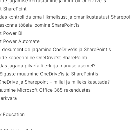
lide jagamise korrastamine ja kontroll OneDrive'is
t SharePoint
das kontrollida oma liikmelisust ja omanikustaatust Sharepoi
skonna tööala loomine SharePoint’is
t Power BI
ft Power Automate
ja dokumentide jagamine OneDrive'is ja SharePointis
lide kopeerimine OneDrive’st SharePointi
das jagada pilvefaili e-kirja manuse asemel?
õiguste muutmine OneDrive'is ja SharePointis
neDrive ja Sharepoint – millal ja milleks kasutada?
utmine Microsoft Office 365 rakendustes
tarkvara
k Education