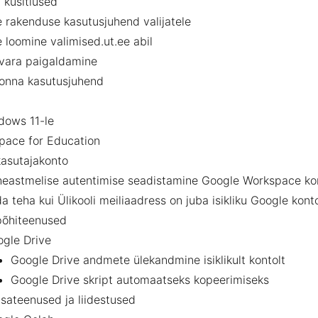
 küsitlused
e rakenduse kasutusjuhend valijatele
e loomine valimised.ut.ee abil
rkvara paigaldamine
konna kasutusjuhend
dows 11-le
pace for Education
asutajakonto
eastmelise autentimise seadistamine Google Workspace ko
a teha kui Ülikooli meiliaadress on juba isikliku Google kon
põhiteenused
gle Drive
Google Drive andmete ülekandmine isiklikult kontolt
Google Drive skript automaatseks kopeerimiseks
isateenused ja liidestused