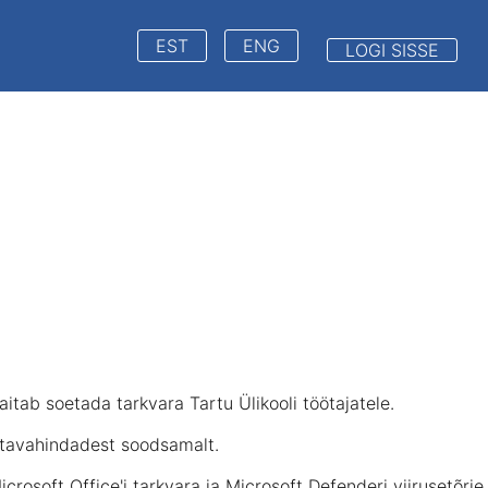
EST
ENG
LOGI SISSE
aitab soetada tarkvara Tartu Ülikooli töötajatele.
d tavahindadest soodsamalt.
rosoft Office'i tarkvara ja Microsoft Defenderi viirusetõrje