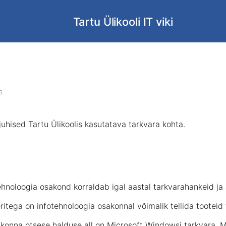
Tartu Ülikooli IT viki
a
5
 juhised Tartu Ülikoolis kasutatava tarkvara kohta.
tehnoloogia osakond korraldab igal aastal tarkvarahankeid ja 
ritega on infotehnoloogia osakonnal võimalik tellida tootei
konna otsese halduse all on Microsoft Windowsi tarkvara, Mic