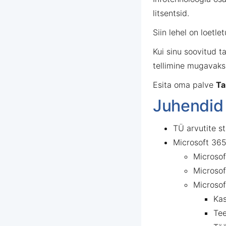
litsentsid.
Siin lehel on loetl
Kui sinu soovitud t
tellimine mugavaks
Esita oma palve
Ta
Juhendid
TÜ arvutite s
Microsoft 36
Microsof
Microsof
Microsof
Kas
Tee