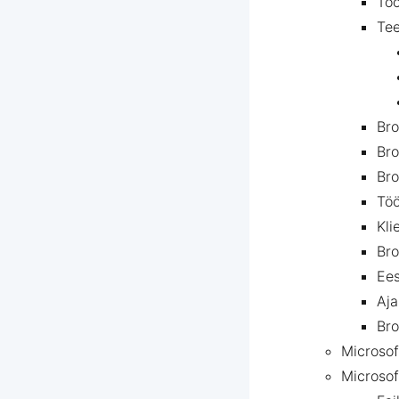
Töö
Tee
Bro
Bro
Bro
Töö
Kli
Bro
Ees
Aja
Bro
Microsof
Microsof