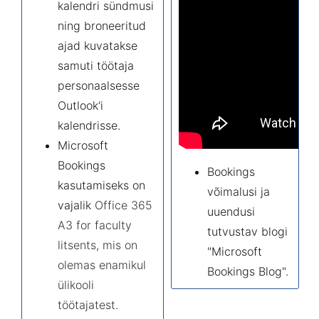
kalendri sündmusi
ning broneeritud
ajad kuvatakse
samuti töötaja
personaalsesse
Outlook'i
kalendrisse.
Microsoft
Bookings
Bookings
kasutamiseks on
võimalusi ja
vajalik
Office 365
uuendusi
A3 for faculty
tutvustav blogi
litsents, mis on
"
Microsoft
olemas enamikul
Bookings Blog
".
ülikooli
töötajatest.