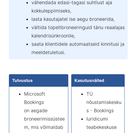
vähendada edasi-tagasi suhtlust aja
kokkuleppimiseks,
lasta kasutajatel ise aegu broneerida,
vältida topeltbroneeringuid tänu reaalajas
kalendrisünkroonile,
saata klientidele automaatseid kinnitusi ja
meeldetuletusi.
Tutvustus
Kasutusnäited
Microsoft
TÜ
Bookings
nõustamiskesku
on aegade
s - Bookings
broneerimissüstee
Iuridicumi
m, mis võimaldab
teabekeskuse