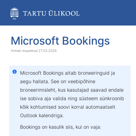
Skip
to
main
content
assistive.skiplink.to.breadcrumbs
assistive.skiplink.to.header.menu
Skip
Go
Microsoft Bookings
assistive.skiplink.to.action.menu
to
to
assistive.skiplink.to.quick.search
end
start
27.03.2026
of
of
banner
banner
Microsoft Bookings aitab broneeringuid ja
aegu hallata. See on veebipõhine
broneerimisleht, kus kasutajad saavad endale
ise sobiva aja valida ning süsteem sünkroonib
kõik kohtumised soovi korral automaatselt
Outlook kalendriga.
Bookings on kasulik siis, kui on vaja: