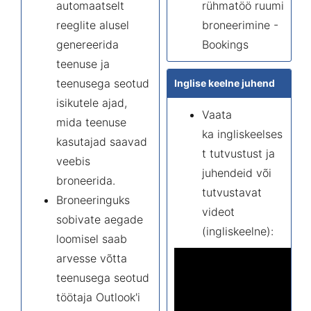
automaatselt
rühmatöö ruumi
reeglite alusel
broneerimine -
genereerida
Bookings
teenuse ja
teenusega seotud
Inglise keelne juhend
isikutele ajad,
Vaata
mida teenuse
ka
ingliskeelses
kasutajad saavad
t tutvustust ja
veebis
juhendeid
või
broneerida.
tutvustavat
Broneeringuks
videot
sobivate aegade
(ingliskeelne):
loomisel saab
arvesse võtta
teenusega seotud
töötaja Outlook'i