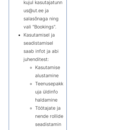
kujul
kasutajatunn
us@ut.ee
ja
salasõnaga ning
vali "Bookings".
Kasutamisel ja
seadistamisel
saab infot ja abi
juhenditest:
Kasutamise
alustamine
Teenusepakk
uja üldinfo
haldamine
Töötajate ja
nende rollide
seadistamin