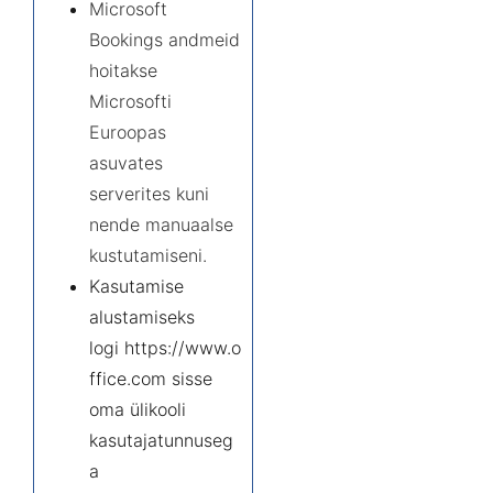
Microsoft
Bookings andmeid
hoitakse
Microsofti
Euroopas
asuvates
serverites kuni
nende manuaalse
kustutamiseni.
Kasutamise
alustamiseks
logi
https://www.o
ffice.com
sisse
oma ülikooli
kasutajatunnuseg
a