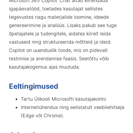
Microsoft 365 Copilot Chat aitab kiirendada
igapäevatööd, toetades kasutajat sellistes
tegevustes nagu materjalide loomine, ideede
genereerimine ja analüüs. Lisaks pakub see tuge
õpetajatele ja tudengitele, aidates kiirelt leida
vastuseid ning struktureerida mõtteid ja ideid.
Copilot on uuenduslik toode, mis on pidevalt
testimise ja arendamise faasis. Seetõttu
võib
kasutajakogemus ajas muutuda.
Eeltingimused
Tartu Ülikooli Microsofti kasutajakonto
Internetiühendus ning eelistatult veebilehitseja
(Edge või Chrome).