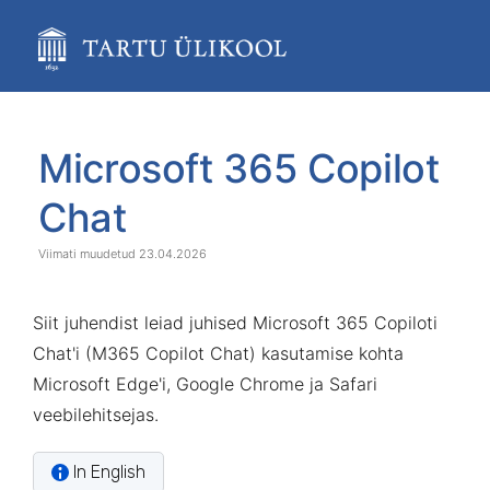
Skip
to
main
content
assistive.skiplink.to.breadcrumbs
assistive.skiplink.to.header.menu
Skip
Go
assistive.skiplink.to.action.menu
to
to
Microsoft 365 Copilot
assistive.skiplink.to.quick.search
end
start
of
of
Chat
banner
banner
23.04.2026
Siit juhendist leiad juhised Microsoft 365 Copiloti
Chat'i (M365 Copilot Chat) kasutamise kohta
Microsoft Edge'i, Google Chrome ja Safari
veebilehitsejas.
In English