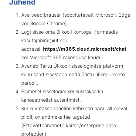
Juhend
Ava veebibrauser (soovitatavalt Microsoft Edge
või Google Chrome).
Logi sisse oma ülikooli kontoga (formaadis
kasutajanimi@ut.ee
)
aadressil
https://m365.cloud.microsoft/chat
või Microsoft 365 rakenduse kaudu.
A
vaneb Tartu Ülikooli sisselogimise platvorm,
kuhu saad sisestada enda Tartu ülikooli konto
parooli
.
Esimesel sisselogimisel küsitakse
ka
kaheastmelist autentimist
.
Kui kuvatakse roheline kilbikoon nagu all oleval
pildil, on andmekaitse tagatud
(Ettevõtteandmete kaitse/enterprise data
protection).