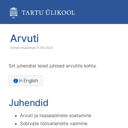
Skip
to
main
content
assistive.skiplink.to.breadcrumbs
assistive.skiplink.to.header.menu
Skip
Go
Arvuti
assistive.skiplink.to.action.menu
to
to
assistive.skiplink.to.quick.search
end
start
11.09.2023
of
of
banner
banner
Siit juhendist leiad juhised arvutite kohta.
In English
Juhendid
Arvuti ja lisaseadmete soetamine
Sobivate töövahendite valimine