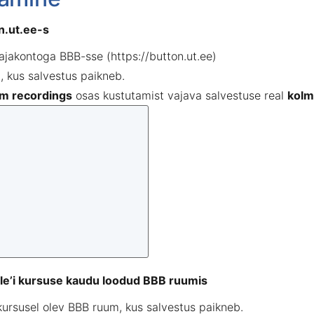
n.ut.ee
-s
ajakontoga
BBB
-
sse (
https://button.ut.ee
)
m
,
kus
salvestus
paikneb
.
m recordings
osas
kustutamist
vajava
salvestuse
real
kolm
e’i
kursuse
kaudu
loodud
BBB ruumis
kursusel
olev
BBB
ruum
,
kus
salvestus
paikneb
.