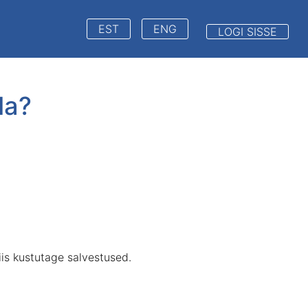
EST
ENG
LOGI SISSE
da?
iis
kustutage
salvestused
.