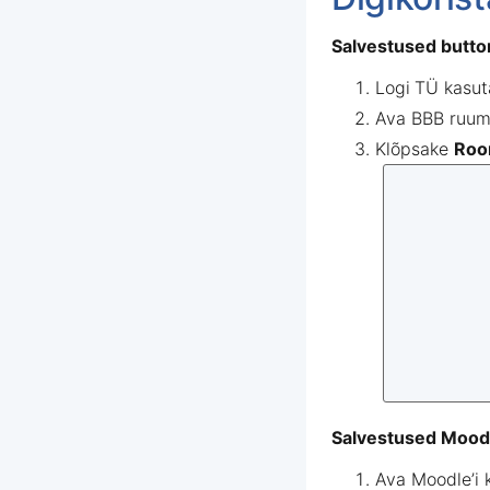
Salvestused
butto
Logi
TÜ
kasut
Ava
BBB
ruu
Klõpsake
Roo
Salvestused
Moodl
Ava
Moodle’i