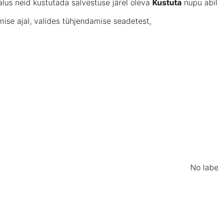
alus
neid
kustutada
salvestuse
järel
oleva
Kustuta
nupu
abil
mise
ajal
,
valides
tühjendamise
seadetest
,
No labe