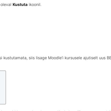
oleval
Kustuta
ikoonil.
si
kustutamata
,
siis
lisage
Moodle’i
kursusele
ajutiselt
uus
B