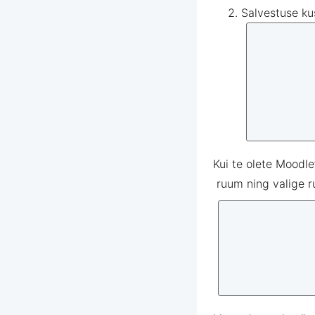
Salvestuse
ku
Kui
te
olete
Moodle’
ruum ning
valige
r