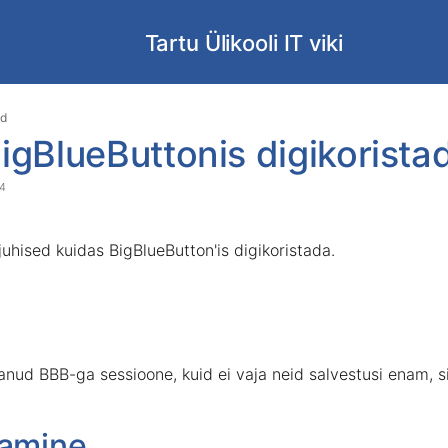
Tartu Ülikooli IT viki
Skip
Go
id
to
to
igBlueButtonis digikorista
end
start
of
of
24
banner
banner
 juhised kuidas BigBlueButton'is digikoristada.
tanud
BBB-
ga
sessioone
,
kuid
ei
vaja
neid
salvestusi
enam
,
s
tamine