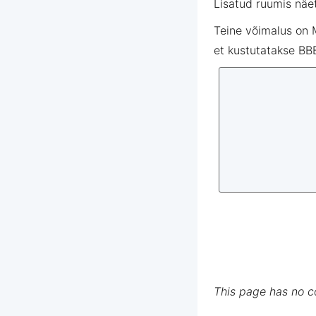
Lisatud
ruumis
näe
Teine
võimalus
on
et
kustutatakse
BB
This page has no 