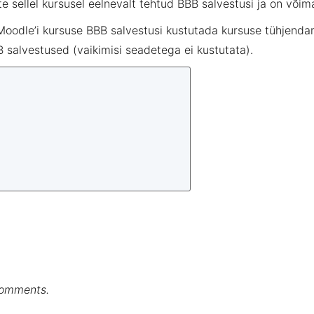
te
sellel
kursusel
eelnevalt
tehtud
BBB
salvestusi
ja on
võim
Moodle’i
kursuse
BBB
salvestusi
kustutada
kursuse
tühjenda
B
salvestused
(
vaikimisi
seadetega
ei
kustutata).
comments.