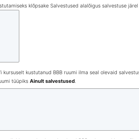
stutamiseks
klõpsake
Salvestused
alalõigus
salvestuse
järel
i
kursuselt
kustutanud
BBB
ruumi
ilma
seal
olevaid
salvestu
uumi
tüüpiks
Ainult salvestused
.