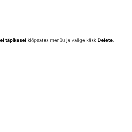
el täpikesel
klõpsates
menüü
ja
valige
käsk
Delete
.