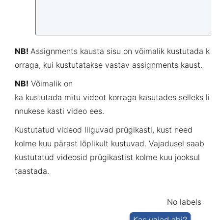
NB!
Assignments
kausta
sisu
on
võimalik
kustutada
k
orraga
,
kui
kustutatakse
vastav
assignments
kaust
.
NB!
Võimalik on
ka kustutada mitu
videot
korraga
kasutades
selleks
li
nnukese
kasti
video ees.
Kustutatud videod liiguvad prügikasti, kust need
kolme kuu pärast lõplikult kustuvad. Vajadusel saab
kustutatud videosid prügikastist kolme kuu jooksul
taastada.
No labels