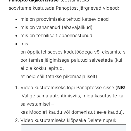
soovitame
kustutada Panoptost järgnevad
videod
:
mis
on
proovimiseks
tehtud
katsevideod
mis on
vananenud
(
ebavajalikud
)
mis on
tehniliselt
ebaõnnestunud
mis
on
õppijatel
seoses
kodutöödega
või
eksamite
s
ooritamise
jälgimisega
palutud
salvestada
(
kui
ei
ole
kokku
lepitud
,
et
neid
säilitatakse pikemaajaliselt)
Video
kustutamiseks
logi
Panopto
sse
sisse
(
NB!
Valige
sama
autentimisviis
,
mida
kasutasite
ka
salvestamisel
–
kas
Moodle’i
kaudu
või
domenis
.
ut.ee
-
e
kaudu
)
.
Video
kustutamiseks
klõpsake
Delete nupul: