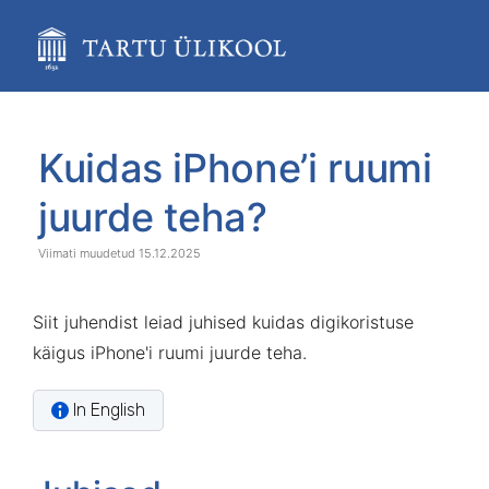
Skip
to
main
content
assistive.skiplink.to.breadcrumbs
assistive.skiplink.to.header.menu
Skip
Go
assistive.skiplink.to.action.menu
to
to
Kuidas iPhone’i ruumi
assistive.skiplink.to.quick.search
end
start
of
of
juurde teha?
banner
banner
15.12.2025
Siit juhendist leiad juhised kuidas digikoristuse
käigus iPhone'i ruumi juurde teha.
In English