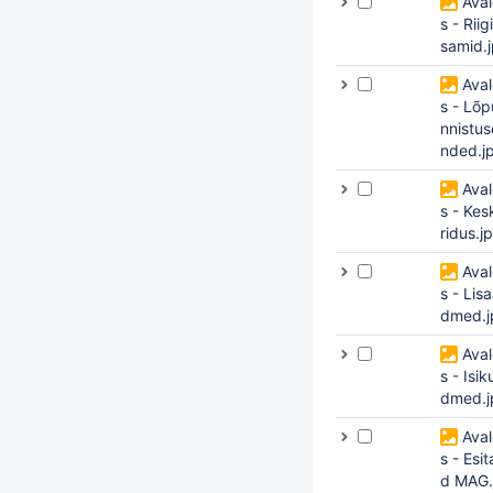
Ava
s - Riig
samid.
Ava
s - Lõp
nnistus
nded.j
Ava
s - Kes
ridus.j
Ava
s - Lis
dmed.j
Ava
s - Isi
dmed.j
Ava
s - Esit
d MAG.