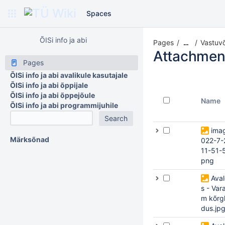
Spaces
ÕISi info ja abi
Pages
Vastuv
…
Attachmen
Pages
ÕISi info ja abi avalikule kasutajale
ÕISi info ja abi õppijale
ÕISi info ja abi õppejõule
Name
ÕISi info ja abi programmijuhile
ima
Märksõnad
022-7-
11-51-
png
Ava
s - Var
m kõrg
dus.jp