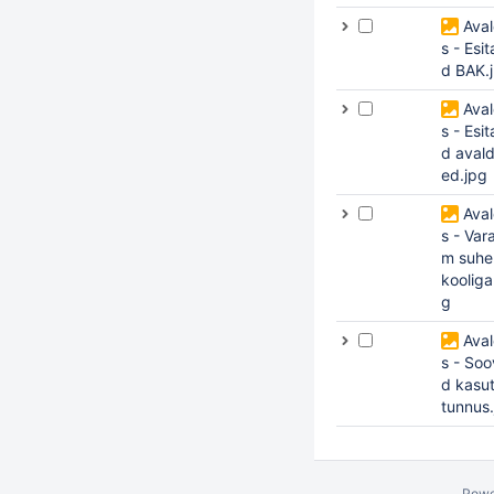
Ava
s - Esit
d BAK.
Ava
s - Esit
d aval
ed.jpg
Ava
s - Var
m suhe 
kooliga
g
Ava
s - Soo
d kasut
tunnus
Powe