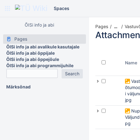
Spaces
ÕISi info ja abi
Pages
Vastuvõ
…
Attachmen
Pages
ÕISi info ja abi avalikule kasutajale
ÕISi info ja abi õppijale
ÕISi info ja abi õppejõule
Name
ÕISi info ja abi programmijuhile
Vas
Märksõnad
õtumoo
i väljun
jpg
Nup
Väljundi
pg