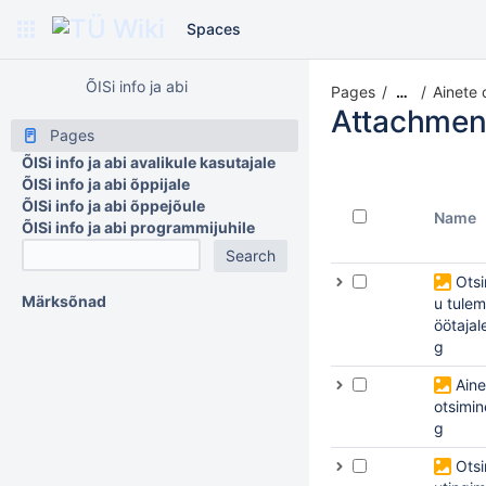
Spaces
ÕISi info ja abi
Pages
Ainete 
…
Attachmen
Pages
ÕISi info ja abi avalikule kasutajale
ÕISi info ja abi õppijale
ÕISi info ja abi õppejõule
Name
ÕISi info ja abi programmijuhile
Ots
Märksõnad
u tulem
öötajal
g
Aine
otsimin
g
Ots