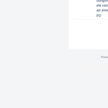
utingim
ele vas
ad aine
pg
Powe