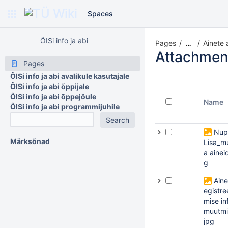
Spaces
ÕISi info ja abi
Pages
Ainete 
…
Attachmen
Pages
ÕISi info ja abi avalikule kasutajale
ÕISi info ja abi õppijale
ÕISi info ja abi õppejõule
Name
ÕISi info ja abi programmijuhile
Nup
Märksõnad
Lisa_m
a ainei
g
Aine
egistre
mise in
muutmi
jpg