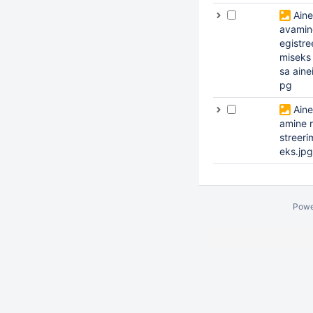
Aine
avamin
egistre
miseks 
sa ainei
pg
Aine
amine r
streeri
eks.jpg
Powe