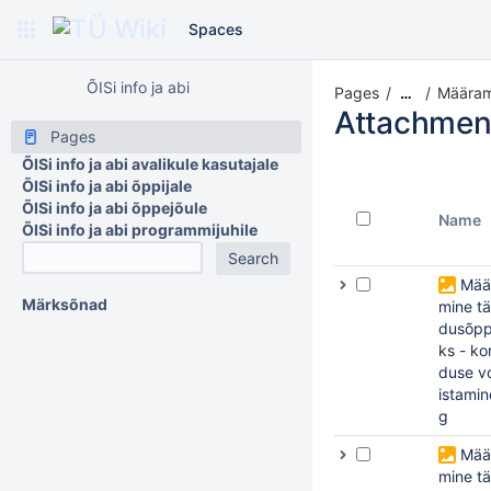
Spaces
ÕISi info ja abi
Pages
Määram
…
Attachmen
Pages
ÕISi info ja abi avalikule kasutajale
ÕISi info ja abi õppijale
ÕISi info ja abi õppejõule
Name
ÕISi info ja abi programmijuhile
Mää
Märksõnad
mine tä
dusõpp
ks - kor
duse v
istamin
g
Mää
mine tä