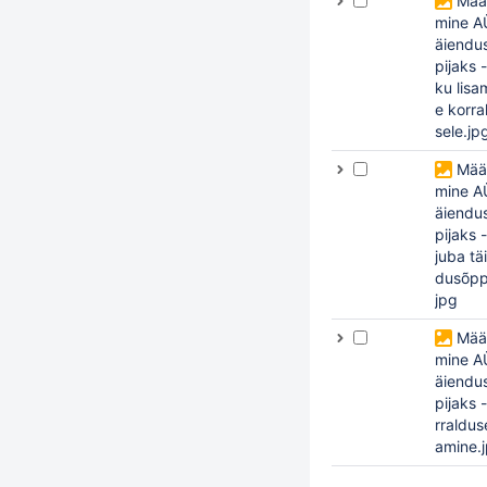
Mää
mine A
äiendu
pijaks -
ku lisa
e korra
sele.jp
Mää
mine A
äiendu
pijaks 
juba tä
dusõppi
jpg
Mää
mine A
äiendu
pijaks 
rralduse
amine.