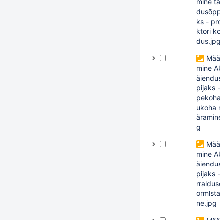
mine tä
dusõpp
ks - pr
ktori ko
dus.jp
Mää
mine A
äiendu
pijaks 
pekoha
ukoha 
äramine
g
Mää
mine A
äiendu
pijaks 
rraldus
ormist
ne.jpg