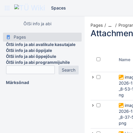
Spaces
ÕISi info ja abi
Pages
Progra
…
Attachmen
Pages
ÕISi info ja abi avalikule kasutajale
ÕISi info ja abi õppijale
ÕISi info ja abi õppejõule
Name
ÕISi info ja abi programmijuhile
ima
Märksõnad
2026-1
_8-53-
ng
ima
2026-1
_8-37-
png