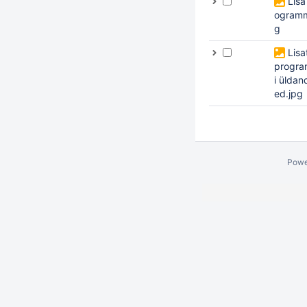
Lisa
ogramm
g
Lisa
progr
i ülda
ed.jpg
Powe