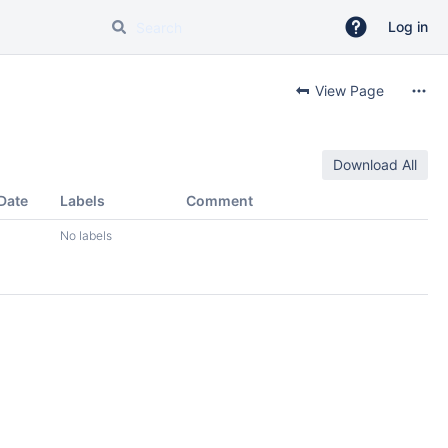
Log in
View Page
Download All
Date
Labels
Comment
1
No labels