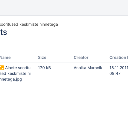
sooritused keskmiste hinnetega
ts
Name
Size
Creator
Creation 
Ainete sooritu
170 kB
Annika Maranik
18.11.201
sed keskmiste hi
09:47
nnetega.jpg