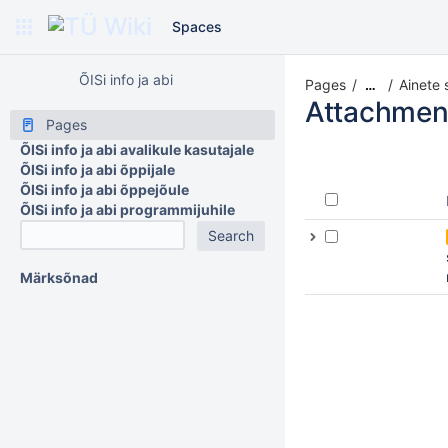
Spaces
ÕISi info ja abi
Pages
Ainete 
…
Attachmen
Pages
ÕISi info ja abi avalikule kasutajale
ÕISi info ja abi õppijale
ÕISi info ja abi õppejõule
ÕISi info ja abi programmijuhile
Märksõnad