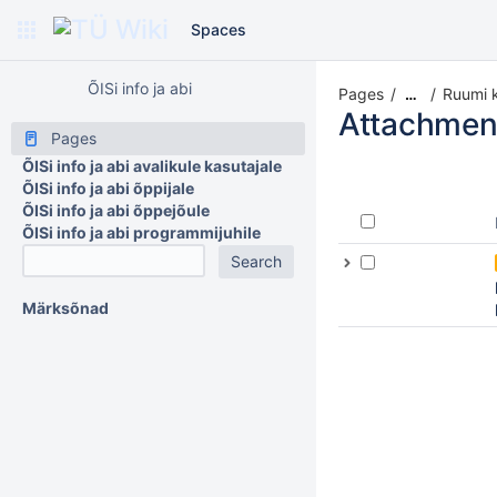
Spaces
ÕISi info ja abi
Pages
Ruumi k
…
Attachmen
Pages
ÕISi info ja abi avalikule kasutajale
ÕISi info ja abi õppijale
ÕISi info ja abi õppejõule
ÕISi info ja abi programmijuhile
Märksõnad