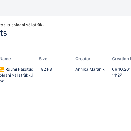
asutusplaani väljatrükk
ts
Name
Size
Creator
Creation 
Ruumi kasutus
182 kB
Annika Maranik
06.10.201
plaani väljatrükk.j
11:27
pg