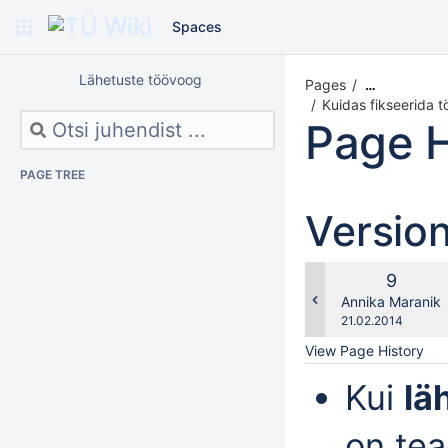
Spaces
Lähetuste töövoog
Pages
…
Kuidas fikseerida 
Page H
PAGE TREE
Versio
Old
9
Version
changes.mady.b
Annika Maranik
Saved
21.02.2014
on
View Page History
Kui
lä
on tea