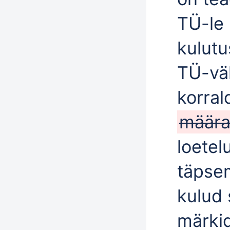
TÜ-le 
kulutu
TÜ-väl
korral
määra
loetel
täpsem
kulud 
märki