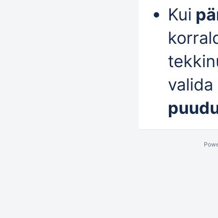
Kui
pär
korral
tekkin
valida 
puud
Powe