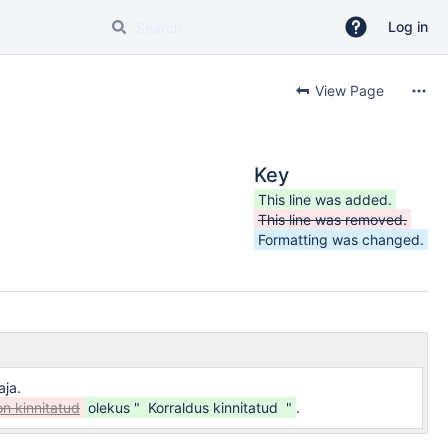
Log in
View Page
Key
This line was added.
This line was removed.
Formatting was changed.
aja.
n kinnitatud
olekus "
Korraldus kinnitatud
"
.