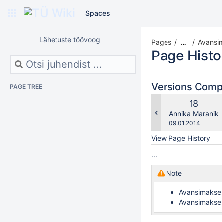
Spaces
Lähetuste töövoog
Pages
Avansi
…
Page Histo
Versions Com
PAGE TREE
Old
18
Version
changes.mady.b
Annika Maranik
Saved
09.01.2014
on
View Page History
...
Note
Avansimaksei
Avansimakse 