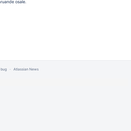
uaruande osale.
 bug
Atlassian News