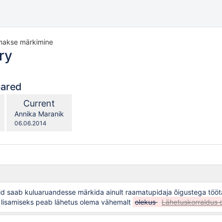
makse märkimine
ry
pared
compared
New
Current
with
Version
y.user
changes.mady.by.user
Annika Maranik
Saved
06.06.2014
on
d saab kuluaruandesse märkida ainult
raamatupidaja õigustega
tööt
lisamiseks peab lähetus olema vähemalt
olekus
Lähetuskorraldus o