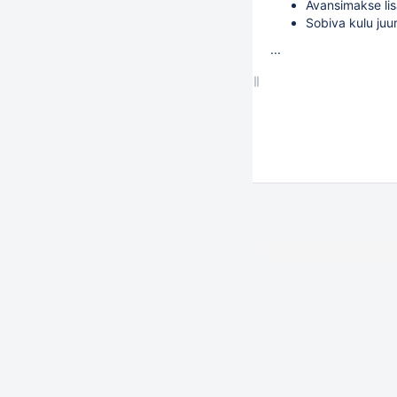
Avansimakse li
Sobiva kulu juur
...