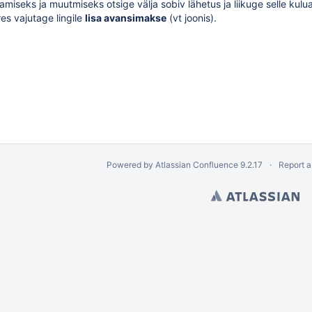
samiseks ja muutmiseks
otsige
välja sobiv lähetus ja liikuge selle kul
es vajutage lingile
lisa avansimakse
(vt joonis).
Powered by
Atlassian Confluence
9.2.17
Report a