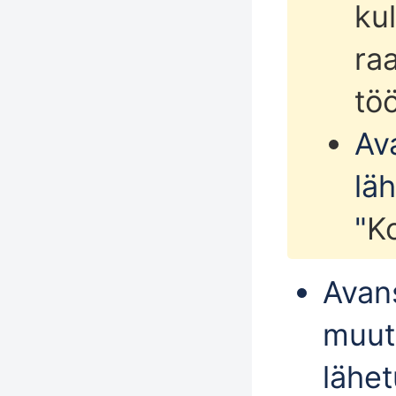
ku
ra
töö
Av
lä
"
Ko
Avan
muut
lähet