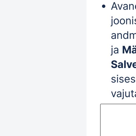
Avane
jooni
and
ja
Mä
Salv
sises
vaju