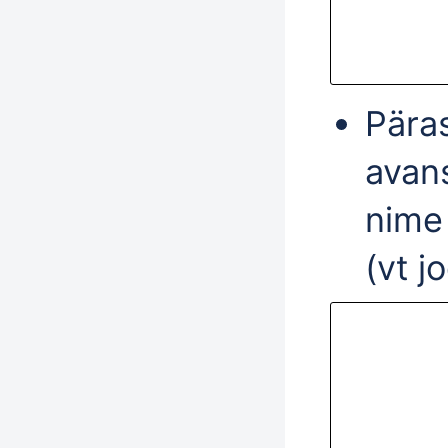
Päras
avan
nime 
(vt j