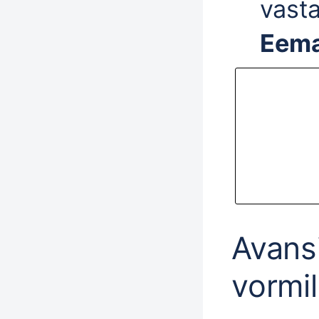
vast
Eema
Avans
vormil