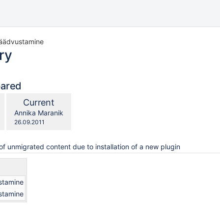
 jäädvustamine
ry
pared
compared
New
Current
with
Version
y.user
changes.mady.by.user
Annika Maranik
Saved
26.09.2011
on
of unmigrated content due to installation of a new plugin
ustamine
ustamine