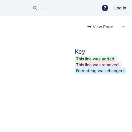
Log in
View Page
Key
This line was added.
This line was removed.
Formatting was changed.