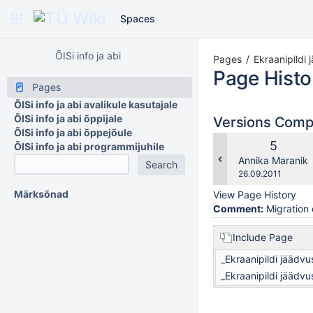
Spaces
ÕISi info ja abi
Pages
Ekraanipildi
Page Histo
Pages
ÕISi info ja abi avalikule kasutajale
ÕISi info ja abi õppijale
Versions Com
ÕISi info ja abi õppejõule
Old
5
ÕISi info ja abi programmijuhile
Version
changes.mady.b
Annika Maranik
Saved
26.09.2011
on
Märksõnad
View Page History
Comment:
Migration 
Include Page
_Ekraanipildi jäädv
_Ekraanipildi jäädv