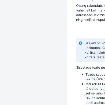
Otsing rakendub, k
vähemalt kolm täh
adressaadi leidmis
ning seejärel nupu
Saajaid on võ
ühekaupa. Ku
kui üks, tule
korrata teate
Sisestage teate peal
Teade saadet
isikute ÕISi 
Märkeruut
S
täidetud (vt 
sellisel juhul
isikute kont
posti aadres