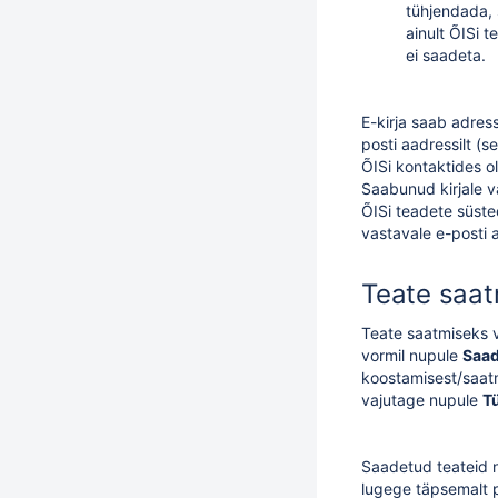
tühjendada, 
ainult ÕISi t
ei saadeta.
E-kirja saab adress
posti aadressilt (s
ÕISi kontaktides ol
Saabunud kirjale v
ÕISi teadete süste
vastavale e-posti a
Teate saa
Teate saatmiseks 
vormil nupule
Saa
koostamisest/saat
vajutage nupule
T
Saadetud teateid 
lugege täpsemalt 