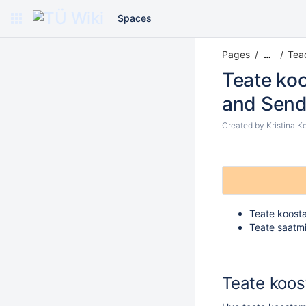
Spaces
Pages
Tea
…
Teate ko
and Send
Created by
Kristina K
Teate koost
Teate saatm
Teate koo