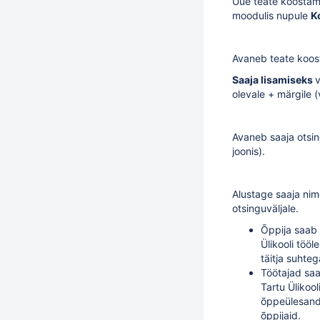
Uue teate koostam
moodulis nupule
K
Avaneb teate koo
Saaja lisamiseks
v
olevale + märgile (v
Avaneb saaja otsin
joonis).
Alustage saaja nim
otsinguväljale.
Õppija saab 
Ülikooli töö
täitja suhteg
Töötajad saa
Tartu Ülikool
õppeülesande
õppijaid.