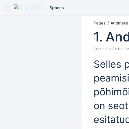
Spaces
Pages
Andmekai
1. An
Created by
Ele Heinsa
Selles 
peamisi
põhimõi
on seot
esitatu