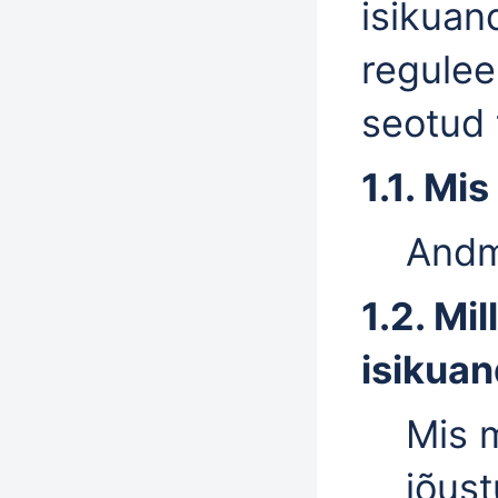
isikuan
regulee
seotud 
1.1. Mi
Andme
1.2. Mi
isikuan
Mis 
jõus