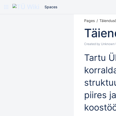
Spaces
Pages
Täiendus
Täien
Created by
Unknown U
Tartu Ü
korrald
struktu
piires 
koostöö