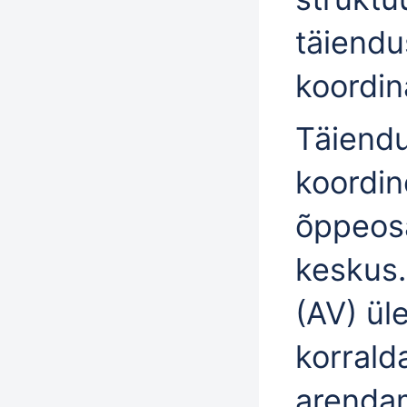
täiendu
koordin
Täiendu
koordin
õppeos
keskus
(AV)
ül
korrald
arendam