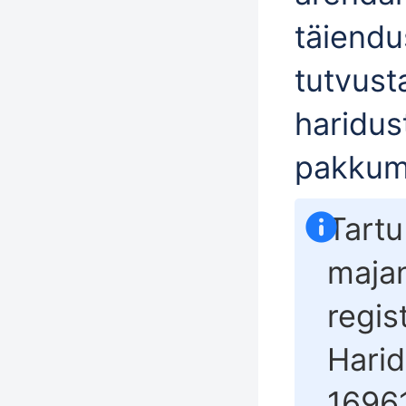
täiend
tutvust
haridus
pakkum
Tartu
maja
regis
Harid
16961