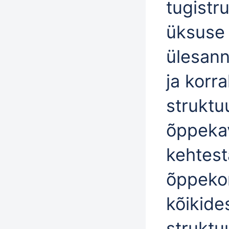
tugistr
üksuse 
ülesann
ja korr
struktu
õppekav
kehtes
õppekor
kõikide
struktu